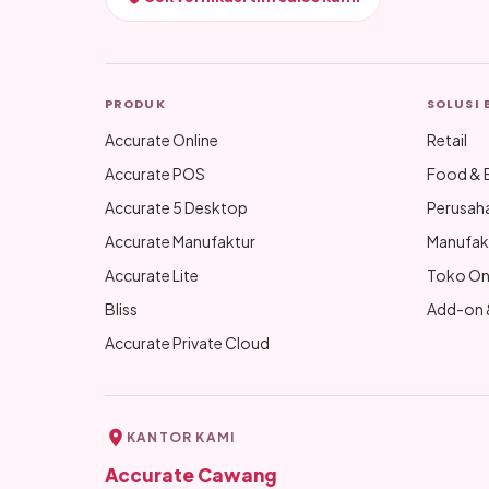
PRODUK
SOLUSI 
Accurate Online
Retail
Accurate POS
Food & 
Accurate 5 Desktop
Perusah
Accurate Manufaktur
Manufak
Accurate Lite
Toko On
Bliss
Add-on &
Accurate Private Cloud
KANTOR KAMI
Accurate Cawang