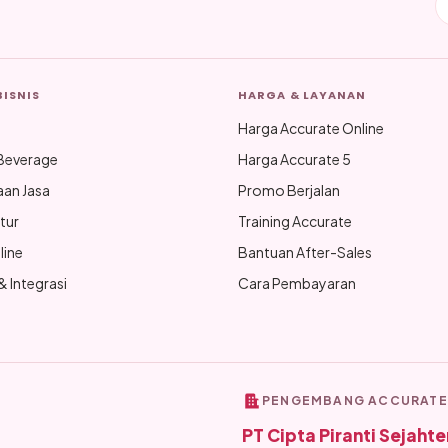
BISNIS
HARGA & LAYANAN
Harga Accurate Online
Beverage
Harga Accurate 5
aan Jasa
Promo Berjalan
tur
Training Accurate
line
Bantuan After-Sales
 Integrasi
Cara Pembayaran
PENGEMBANG ACCURATE
PT Cipta Piranti Sejahte