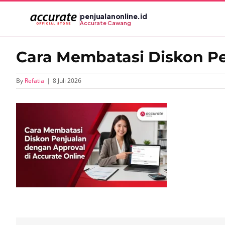
Skip
penjualanonline.id
to
Accurate Cawang
content
Cara Membatasi Diskon Pe
By
Refatia
|
8 Juli 2026