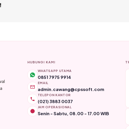
!
HUBUNGI KAMI
T
WHATSAPP UTAMA
0851 7975 9914
wal
EMAIL
ya
admin.cawang@cpssoft.com
TELEPON KANTOR
(021) 3883 0037
JAM OPERASIONAL
Senin - Sabtu, 08.00 - 17.00 WIB