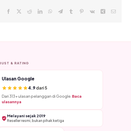
Facebook
X
Reddit
LinkedIn
WhatsApp
Telegram
Tumblr
Pinterest
Vk
Xing
Email
RUST & RATING
Ulasan Google
4.9
dari 5
Dari 313+ ulasan pelanggan di Google.
Baca
ulasannya
Melayani sejak 2019
Reseller resmi, bukan pihak ketiga