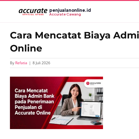
Skip
penjualanonline.id
to
Accurate Cawang
content
Cara Mencatat Biaya Adm
Online
By
Refatia
|
8 Juli 2026