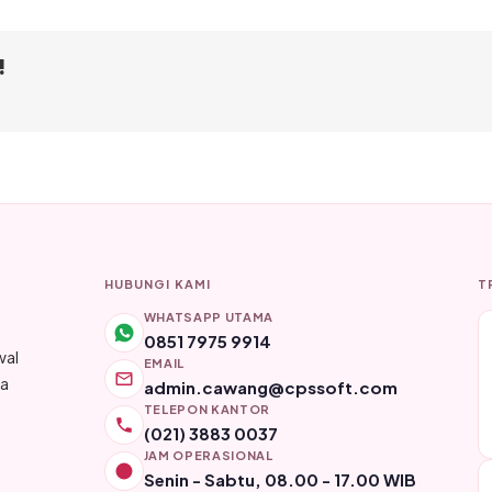
!
HUBUNGI KAMI
T
WHATSAPP UTAMA
0851 7975 9914
wal
EMAIL
ya
admin.cawang@cpssoft.com
TELEPON KANTOR
(021) 3883 0037
JAM OPERASIONAL
Senin - Sabtu, 08.00 - 17.00 WIB