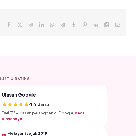
Facebook
X
Reddit
LinkedIn
WhatsApp
Telegram
Tumblr
Pinterest
Vk
Xing
Email
RUST & RATING
Ulasan Google
4.9
dari 5
Dari 313+ ulasan pelanggan di Google.
Baca
ulasannya
Melayani sejak 2019