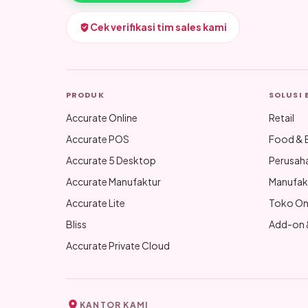
Cek verifikasi tim sales kami
PRODUK
SOLUSI 
Accurate Online
Retail
Accurate POS
Food & 
Accurate 5 Desktop
Perusah
Accurate Manufaktur
Manufak
Accurate Lite
Toko On
Bliss
Add-on &
Accurate Private Cloud
KANTOR KAMI