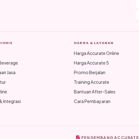
BISNIS
HARGA & LAYANAN
Harga Accurate Online
Beverage
Harga Accurate 5
aan Jasa
Promo Berjalan
tur
Training Accurate
line
Bantuan After-Sales
 Integrasi
Cara Pembayaran
PENGEMBANG ACCURATE