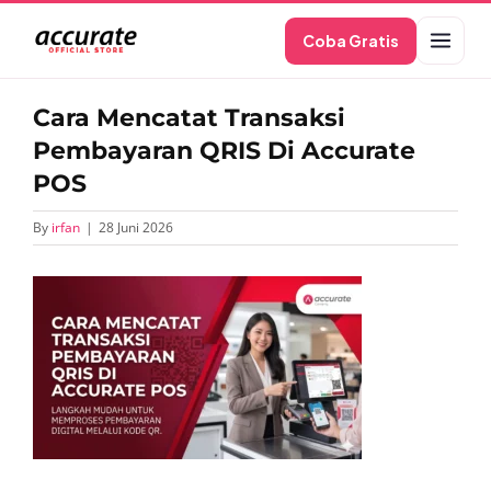
Skip
Coba Gratis
to
content
Cara Mencatat Transaksi
Pembayaran QRIS Di Accurate
POS
By
irfan
|
28 Juni 2026