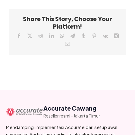
Share This Story, Choose Your
Platform!
Facebook
X
Reddit
LinkedIn
WhatsApp
Telegram
Tumblr
Pinterest
Vk
Xing
Email
Accurate Cawang
Reseller resmi - Jakarta Timur
Mendampingi implementasi Accurate dari setup awal
sampai tim Anda jalan sendiri. Tujuh sales kami punya