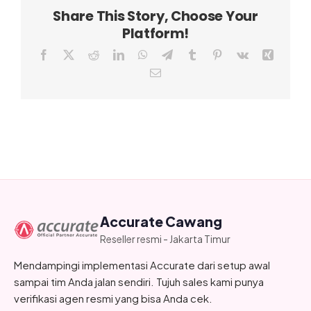
Share This Story, Choose Your
Platform!
Facebook
X
Reddit
LinkedIn
WhatsApp
Telegram
Tumblr
Pinterest
Vk
Xing
Email
Accurate Cawang
Reseller resmi - Jakarta Timur
Mendampingi implementasi Accurate dari setup awal
sampai tim Anda jalan sendiri. Tujuh sales kami punya
verifikasi agen resmi yang bisa Anda cek.