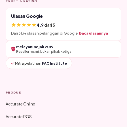
TRUST & RATING
Ulasan Google
4.9
dari 5
Dari 313+ ulasan pelanggan di Google.
Baca ulasannya
Melayani sejak 2019
Reseller resmi, bukan pihak ketiga
Mitra pelatihan
FAC Institute
PRODUK
Accurate Online
Accurate POS