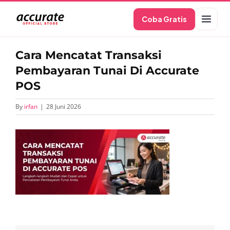
Skip
Coba Gratis
to
content
Cara Mencatat Transaksi
Pembayaran Tunai Di Accurate
POS
By
irfan
|
28 Juni 2026