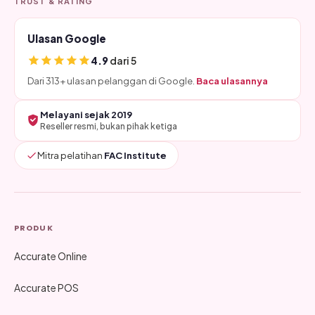
TRUST & RATING
Ulasan Google
4.9
dari 5
Dari 313+ ulasan pelanggan di Google.
Baca ulasannya
Melayani sejak 2019
Reseller resmi, bukan pihak ketiga
Mitra pelatihan
FAC Institute
PRODUK
Accurate Online
Accurate POS