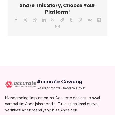
Share This Story, Choose Your
Platform!
Facebook
X
Reddit
LinkedIn
WhatsApp
Telegram
Tumblr
Pinterest
Vk
Xing
Email
Accurate Cawang
Reseller resmi - Jakarta Timur
Mendampingi implementasi Accurate dari setup awal
sampai tim Anda jalan sendiri. Tujuh sales kami punya
verifikasi agen resmi yang bisa Anda cek.