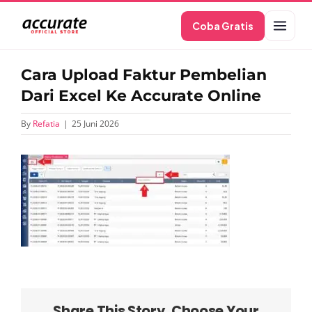
Skip
Coba Gratis
to
content
Cara Upload Faktur Pembelian
Dari Excel Ke Accurate Online
By
Refatia
|
25 Juni 2026
Share This Story, Choose Your