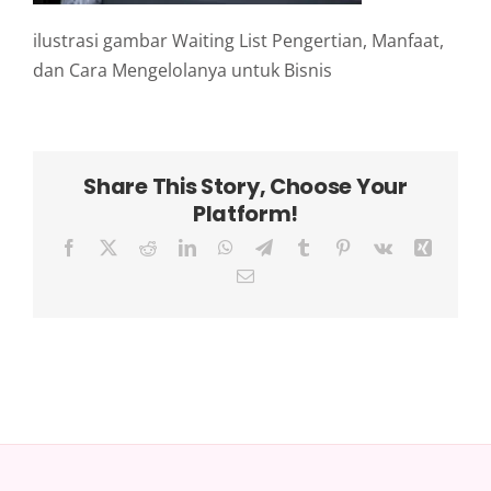
ilustrasi gambar Waiting List Pengertian, Manfaat,
dan Cara Mengelolanya untuk Bisnis
Share This Story, Choose Your
Platform!
Facebook
X
Reddit
LinkedIn
WhatsApp
Telegram
Tumblr
Pinterest
Vk
Xing
Email