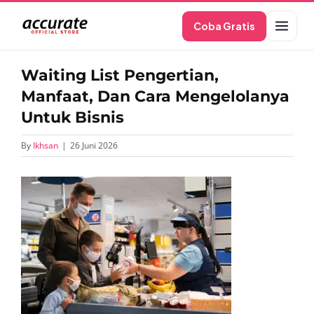
Skip
Coba Gratis
to
content
Waiting List Pengertian,
Manfaat, Dan Cara Mengelolanya
Untuk Bisnis
By
Ikhsan
|
26 Juni 2026