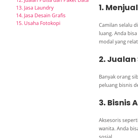
12. Jualan Pulsa dan Paket Data
1. Menju
13. Jasa Laundry
14. Jasa Desain Grafis
15. Usaha Fotokopi
Camilan selalu 
luang. Anda bisa
modal yang relati
2. Jualan
Banyak orang sib
peluang bisnis d
3. Bisnis
Aksesoris sepert
wanita. Anda bi
sosial.