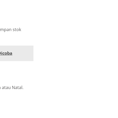
impan stok
Dicoba
 atau Natal.