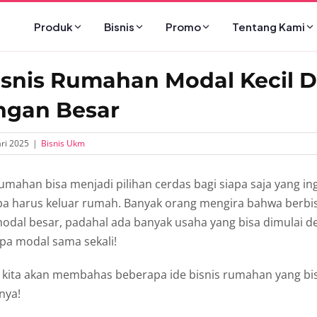
Produk
Bisnis
Promo
Tentang Kami
Bisnis Rumahan Modal Kecil 
ngan Besar
ri 2025
|
Bisnis Ukm
umahan bisa menjadi pilihan cerdas bagi siapa saja yang 
pa harus keluar rumah. Banyak orang mengira bahwa berbi
al besar, padahal ada banyak usaha yang bisa dimulai 
npa modal sama sekali!
i, kita akan membahas beberapa ide bisnis rumahan yang bi
nya!