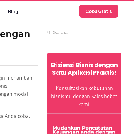
Blog
Coba Gratis
Search
Dengan
for:
Efisiensi Bisnis dengan
Satu Aplikasi Praktis!
ingin menambah
snis
Konsultasikan kebutuhan
dengan modal
bisnismu dengan Sales hebat
kami.
sa Anda coba.