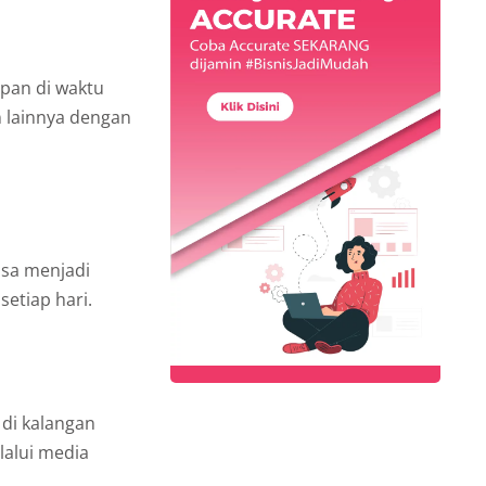
pan di waktu
n lainnya dengan
isa menjadi
etiap hari.
 di kalangan
alui media