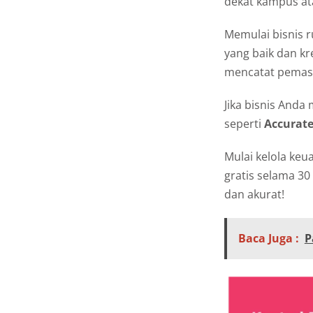
dekat kampus at
Memulai bisnis 
yang baik dan kr
mencatat pemasu
Jika bisnis And
seperti
Accurate
Mulai kelola keu
gratis selama 3
dan akurat!
Baca Juga :
P