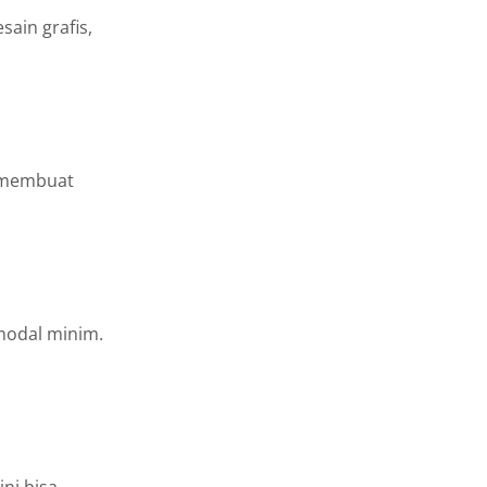
sain grafis,
a membuat
modal minim.