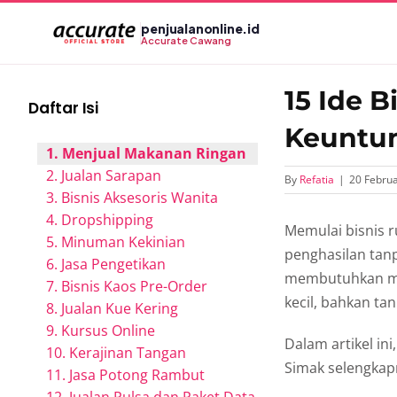
Skip
penjualanonline.id
to
Accurate Cawang
content
15 Ide 
Daftar Isi
Keuntu
1. Menjual Makanan Ringan
2. Jualan Sarapan
By
Refatia
|
20 Februa
3. Bisnis Aksesoris Wanita
4. Dropshipping
Memulai bisnis r
5. Minuman Kekinian
penghasilan tan
6. Jasa Pengetikan
membutuhkan mod
7. Bisnis Kaos Pre-Order
kecil, bahkan ta
8. Jualan Kue Kering
9. Kursus Online
Dalam artikel in
10. Kerajinan Tangan
Simak selengkap
11. Jasa Potong Rambut