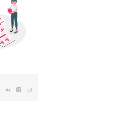
r
Pinterest
Vk
Xing
Email