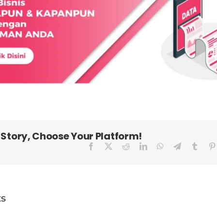
 Story, Choose Your Platform!
Facebook
X
Reddit
LinkedIn
WhatsApp
Telegram
Tumbl
ts