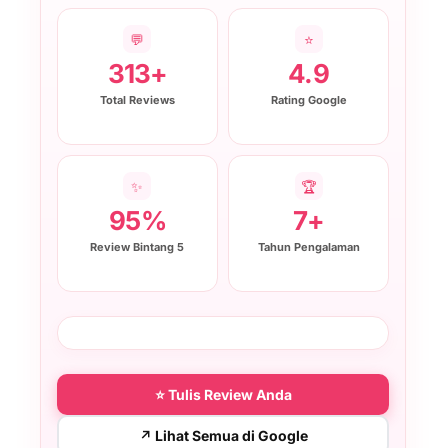
💬
⭐
313+
4.9
Total Reviews
Rating Google
✨
🏆
95%
7+
Review Bintang 5
Tahun Pengalaman
⭐ Tulis Review Anda
↗ Lihat Semua di Google