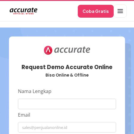
Skip
Coba Gratis
to
content
Request Demo Accurate Online
Bisa Online & Offline
Nama Lengkap
Email