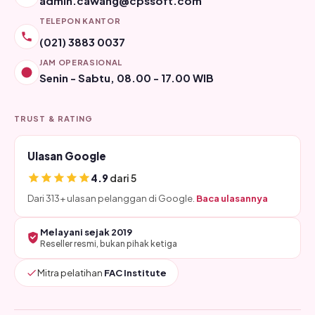
admin.cawang@cpssoft.com
TELEPON KANTOR
(021) 3883 0037
JAM OPERASIONAL
Senin - Sabtu, 08.00 - 17.00 WIB
TRUST & RATING
Ulasan Google
4.9
dari 5
Dari 313+ ulasan pelanggan di Google.
Baca ulasannya
Melayani sejak 2019
Reseller resmi, bukan pihak ketiga
Mitra pelatihan
FAC Institute