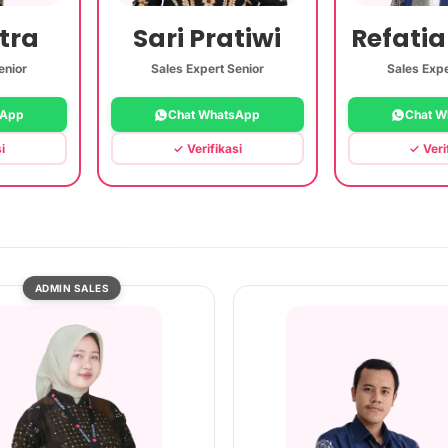
tra
Sari Pratiwi
Refatia
enior
Sales Expert Senior
Sales Expe
sApp
Chat WhatsApp
Chat W
i
✓ Verifikasi
✓ Veri
ADMIN SALES