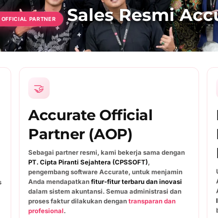
Sales Resmi Acc
 OFFICIAL PARTNER
🤝
Accurate Official
Partner (AOP)
Sebagai partner resmi, kami bekerja sama dengan
PT. Cipta Piranti Sejahtera (CPSSOFT)
,
pengembang software Accurate, untuk menjamin
Anda mendapatkan
fitur-fitur terbaru dan inovasi
s
dalam sistem akuntansi. Semua administrasi dan
proses faktur dilakukan dengan
transparan dan
profesional
.