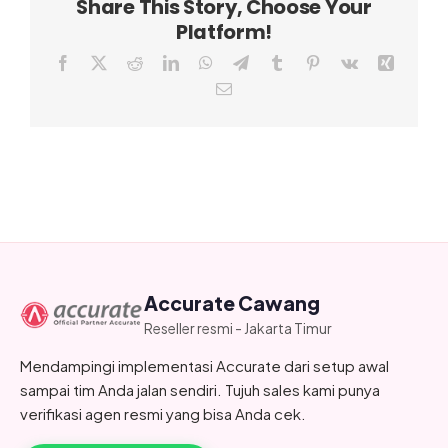
Share This Story, Choose Your
Platform!
Facebook
X
Reddit
LinkedIn
WhatsApp
Telegram
Tumblr
Pinterest
Vk
Xing
Email
Accurate Cawang
Reseller resmi - Jakarta Timur
Mendampingi implementasi Accurate dari setup awal
sampai tim Anda jalan sendiri. Tujuh sales kami punya
verifikasi agen resmi yang bisa Anda cek.