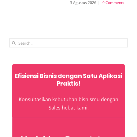
3 Agustus 2026
|
0 Comments
31 
Search
for:
Efisiensi Bisnis dengan Satu Aplikasi
Praktis!
Konsultasikan kebutuhan bisnismu dengan
Sales hebat kami.