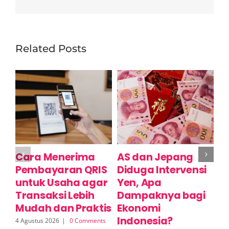
Related Posts
Cara Menerima
AS dan Jepang
K
Pembayaran QRIS
Diduga Intervensi
L
untuk Usaha agar
Yen, Apa
T
Transaksi Lebih
Dampaknya bagi
S
Mudah dan Praktis
Ekonomi
A
Indonesia?
A
4 Agustus 2026
|
0 Comments