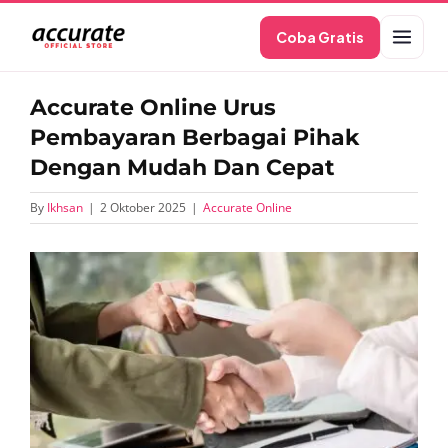
Skip
Coba Gratis
to
content
Accurate Online Urus
Pembayaran Berbagai Pihak
Dengan Mudah Dan Cepat
By
Ikhsan
|
2 Oktober 2025
|
Accurate Online
View
Larger
Image