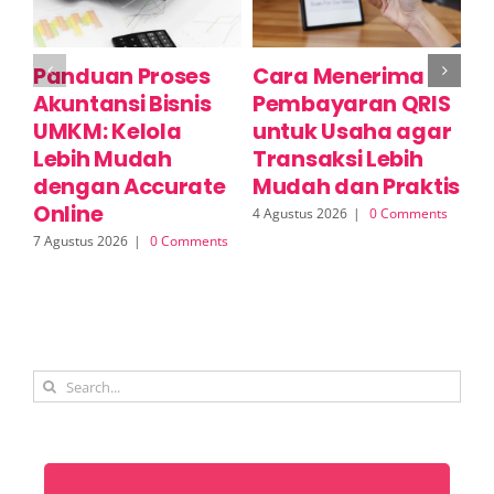
Panduan Proses
Cara Menerima
A
Akuntansi Bisnis
Pembayaran QRIS
D
UMKM: Kelola
untuk Usaha agar
Y
Lebih Mudah
Transaksi Lebih
D
dengan Accurate
Mudah dan Praktis
E
Online
I
4 Agustus 2026
|
0 Comments
7 Agustus 2026
|
0 Comments
3 A
Search
for: