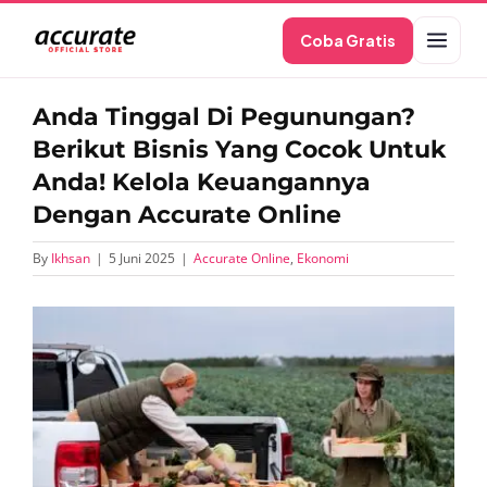
Skip
Coba Gratis
to
content
Anda Tinggal Di Pegunungan?
Berikut Bisnis Yang Cocok Untuk
Anda! Kelola Keuangannya
Dengan Accurate Online
By
Ikhsan
|
5 Juni 2025
|
Accurate Online
,
Ekonomi
View
Larger
Image