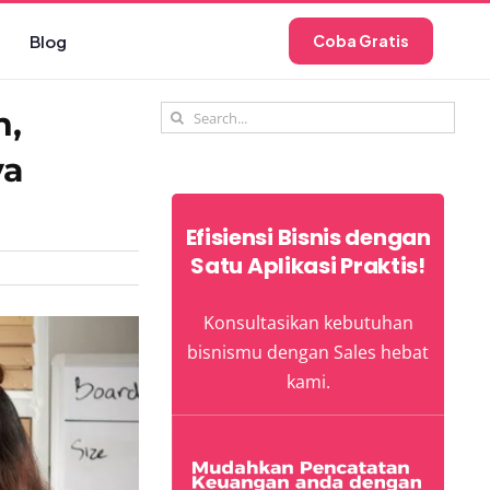
Blog
Coba Gratis
Search
n,
for:
ya
Efisiensi Bisnis dengan
Satu Aplikasi Praktis!
Konsultasikan kebutuhan
bisnismu dengan Sales hebat
kami.