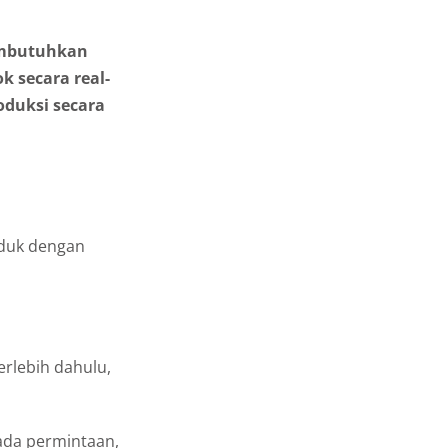
membutuhkan
k secara real-
oduksi secara
duk dengan
rlebih dahulu,
ada permintaan,