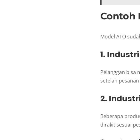
Contoh 
Model ATO sudah 
1. Indust
Pelanggan bisa m
setelah pesanan 
2. Industr
Beberapa produs
dirakit sesuai p