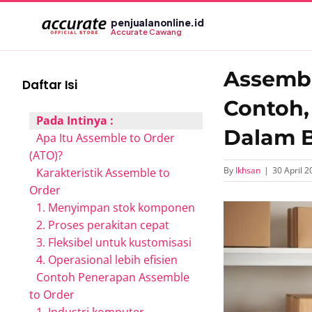
Skip
penjualanonline.id
to
Accurate Cawang
content
Assembl
Daftar Isi
Contoh,
Pada Intinya :
Dalam B
Apa Itu Assemble to Order
(ATO)?
By
Ikhsan
|
30 April 2
Karakteristik Assemble to
Order
1. Menyimpan stok komponen
View
2. Proses perakitan cepat
Larger
3. Fleksibel untuk kustomisasi
Image
4. Operasional lebih efisien
Contoh Penerapan Assemble
to Order