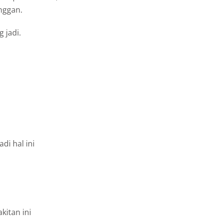
nggan.
 jadi.
i hal ini
kitan ini