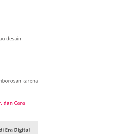
tau desain
mborosan karena
r, dan Cara
 Era Digital