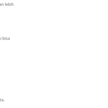
n lebih
i bisa
ta.