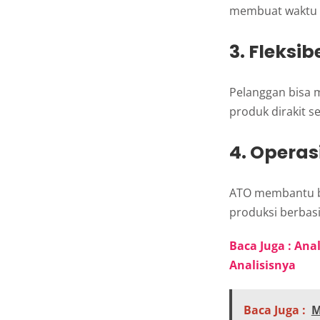
membuat waktu p
3. Fleksi
Pelanggan bisa m
produk dirakit s
4. Operasi
ATO membantu b
produksi berbas
Baca Juga : Ana
Analisisnya
Baca Juga :
M