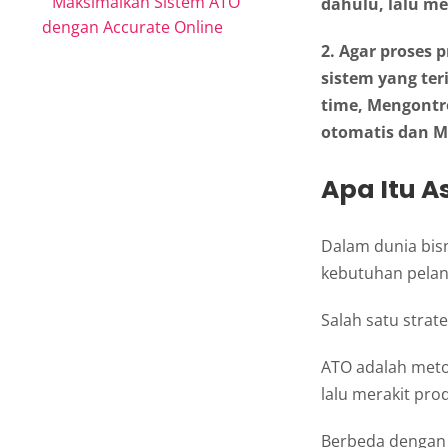
Maksimalkan Sistem ATO
dahulu, lalu m
dengan Accurate Online
2. Agar proses 
sistem yang ter
time, Mengontro
otomatis dan M
Apa Itu A
Dalam dunia bi
kebutuhan pelan
Salah satu strat
ATO adalah meto
lalu merakit pr
Berbeda dengan 