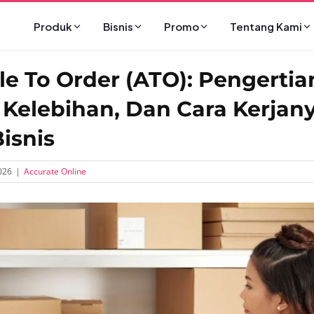
Produk
Bisnis
Promo
Tentang Kami
e To Order (ATO): Pengertia
 Kelebihan, Dan Cara Kerjan
isnis
026
|
Accurate Online