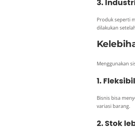
3. Industr
Produk seperti m
dilakukan setela
Kelebih
Menggunakan sis
1. Fleksibi
Bisnis bisa men
variasi barang.
2. Stok le