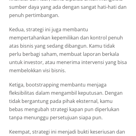
sumber
daya
yang
ada
dengan
sangat
hati-
hati
dan
penuh
pertimbangan.
Kedua,
strategi
ini
juga
membantu
mempertahankan
kepemilikan
dan
kontrol
penuh
atas
bisnis
yang
sedang
dibangun.
Kamu
tidak
perlu
berbagi
saham,
membuat
laporan
berkala
untuk
investor,
atau
menerima
intervensi
yang
bisa
membelokkan
visi
bisnis.
Ketiga,
bootstrapping
membantu
menjaga
fleksibilitas
dalam
mengambil
keputusan.
Dengan
tidak
bergantung
pada
pihak
eksternal,
kamu
bebas
mengubah
strategi
kapan
pun
diperlukan
tanpa
menunggu
persetujuan
siapa
pun.
Keempat,
strategi
ini
menjadi
bukti
keseriusan
dan