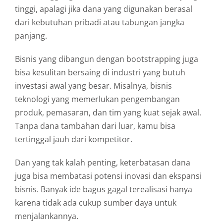
tinggi,
apalagi
jika
dana
yang
digunakan
berasal
dari
kebutuhan
pribadi
atau
tabungan
jangka
panjang.
Bisnis
yang
dibangun
dengan
bootstrapping
juga
bisa
kesulitan
bersaing
di
industri
yang
butuh
investasi
awal
yang
besar.
Misalnya,
bisnis
teknologi
yang
memerlukan
pengembangan
produk,
pemasaran,
dan
tim
yang
kuat
sejak
awal.
Tanpa
dana
tambahan
dari
luar,
kamu
bisa
tertinggal
jauh
dari
kompetitor.
Dan
yang
tak
kalah
penting,
keterbatasan
dana
juga
bisa
membatasi
potensi
inovasi
dan
ekspansi
bisnis.
Banyak
ide
bagus
gagal
terealisasi
hanya
karena
tidak
ada
cukup
sumber
daya
untuk
menjalankannya.