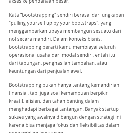
akses
ke
pendanaan
besar.
Kata “
bootstrapping”
sendiri
berasal
dari
ungkapan
“
pulling
yourself
up
by
your
bootstraps”,
yang
menggambarkan
upaya
membangun
sesuatu
dari
nol
secara
mandiri.
Dalam
konteks
bisnis,
bootstrapping
berarti
kamu
membiayai
seluruh
operasional
usaha
dari
modal
sendiri,
entah
itu
dari
tabungan,
penghasilan
tambahan,
atau
keuntungan
dari
penjualan
awal.
Bootstrapping
bukan
hanya
tentang
kemandirian
finansial,
tapi
juga
soal
kemampuan
berpikir
kreatif,
efisien,
dan
tahan
banting
dalam
menghadapi
berbagai
tantangan.
Banyak
startup
sukses
yang
awalnya
dibangun
dengan
strategi
ini
karena
bisa
menjaga
fokus
dan
fleksibilitas
dalam