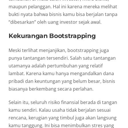
maupun
pelanggan.
Hal
ini
karena
mereka
melihat
bukti
nyata
bahwa
bisnis
kamu
bisa
berjalan
tanpa
“
dibesarkan”
oleh
uang
investor
sejak
awal.
Kekurangan
Bootstrapping
Meski
terlihat
menjanjikan,
bootstrapping
juga
punya
tantangan
tersendiri.
Salah
satu
tantangan
utamanya
adalah
pertumbuhan
yang
relatif
lambat.
Karena
kamu
hanya
mengandalkan
dana
pribadi
dan
keuntungan
yang
belum
besar,
bisnis
biasanya
berkembang
secara
perlahan.
Selain
itu,
seluruh
risiko
finansial
berada
di
tangan
kamu
sendiri.
Kalau
usaha
tidak
berjalan
sesuai
rencana,
kerugian
yang
timbul
juga
akan
langsung
kamu
tanggung.
Ini
bisa
menimbulkan
stres
yang