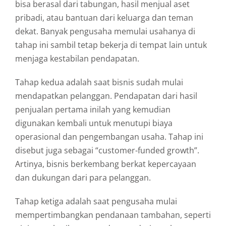
bisa
berasal
dari
tabungan,
hasil
menjual
aset
pribadi,
atau
bantuan
dari
keluarga
dan
teman
dekat.
Banyak
pengusaha
memulai
usahanya
di
tahap
ini
sambil
tetap
bekerja
di
tempat
lain
untuk
menjaga
kestabilan
pendapatan.
Tahap
kedua
adalah
saat
bisnis
sudah
mulai
mendapatkan
pelanggan.
Pendapatan
dari
hasil
penjualan
pertama
inilah
yang
kemudian
digunakan
kembali
untuk
menutupi
biaya
operasional
dan
pengembangan
usaha.
Tahap
ini
disebut
juga
sebagai “
customer-
funded
growth”.
Artinya,
bisnis
berkembang
berkat
kepercayaan
dan
dukungan
dari
para
pelanggan.
Tahap
ketiga
adalah
saat
pengusaha
mulai
mempertimbangkan
pendanaan
tambahan,
seperti