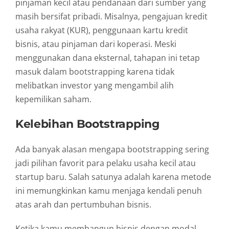
pinjaman
kecil
atau
pendanaan
dari
sumber
yang
masih
bersifat
pribadi.
Misalnya,
pengajuan
kredit
usaha
rakyat (
KUR),
penggunaan
kartu
kredit
bisnis,
atau
pinjaman
dari
koperasi.
Meski
menggunakan
dana
eksternal,
tahapan
ini
tetap
masuk
dalam
bootstrapping
karena
tidak
melibatkan
investor
yang
mengambil
alih
kepemilikan
saham.
Kelebihan
Bootstrapping
Ada
banyak
alasan
mengapa
bootstrapping
sering
jadi
pilihan
favorit
para
pelaku
usaha
kecil
atau
startup
baru.
Salah
satunya
adalah
karena
metode
ini
memungkinkan
kamu
menjaga
kendali
penuh
atas
arah
dan
pertumbuhan
bisnis.
Ketika
kamu
membangun
bisnis
dengan
modal