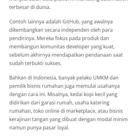
terbesar
di
dunia.
Contoh
lainnya
adalah
GitHub,
yang
awalnya
dikembangkan
secara
independen
oleh
para
pendirinya.
Mereka
fokus
pada
produk
dan
membangun
komunitas
developer
yang
kuat,
sebelum
akhirnya
mendapatkan
pendanaan
saat
sudah
terbukti
sukses.
Bahkan
di
Indonesia,
banyak
pelaku
UMKM
dan
pemilik
bisnis
rumahan
juga
memulai
usahanya
dengan
cara
ini.
Misalnya,
kedai
kopi
kecil
yang
didirikan
dari
garasi
rumah,
usaha
katering
rumahan,
toko
online
di
marketplace,
atau
bisnis
kerajinan
tangan
yang
dibuat
dengan
modal
minim
namun
punya
pasar
loyal.