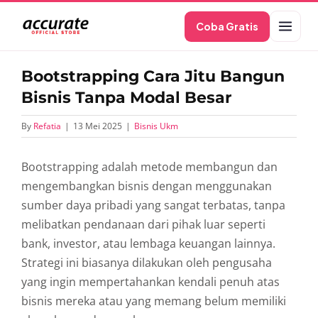
Skip
Coba Gratis
to
content
Bootstrapping Cara Jitu Bangun
Bisnis Tanpa Modal Besar
By
Refatia
|
13 Mei 2025
|
Bisnis Ukm
Bootstrapping
adalah
metode
membangun
dan
mengembangkan
bisnis
dengan
menggunakan
sumber
daya
pribadi
yang
sangat
terbatas,
tanpa
melibatkan
pendanaan
dari
pihak
luar
seperti
bank,
investor,
atau
lembaga
keuangan
lainnya.
Strategi
ini
biasanya
dilakukan
oleh
pengusaha
yang
ingin
mempertahankan
kendali
penuh
atas
bisnis
mereka
atau
yang
memang
belum
memiliki