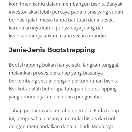
komitmen
kamu
dalam
membangun
bisnis.
Banyak
investor
akan
lebih
percaya
pada
bisnis
yang
sudah
berhasil
jalan
meski
tanpa
bantuan
dana
besar,
karena
artinya
kamu
punya
daya
juang
dan
keahlian
menjalankan
usaha
secara
mandiri.
Jenis-
Jenis
Bootstrapping
Bootstrapping
bukan
hanya
satu
langkah
tunggal,
melainkan
proses
bertahap
yang
biasanya
berkembang
sesuai
dengan
pertumbuhan
bisnis.
Berikut
adalah
beberapa
tahapan
bootstrapping
yang
umum
dijalani
oleh
para
pengusaha:
Tahap
pertama
adalah
tahap
pemula.
Pada
tahap
ini,
pengusaha
biasanya
memulai
bisnis
dari
nol
dengan
mengandalkan
dana
pribadi.
Modalnya