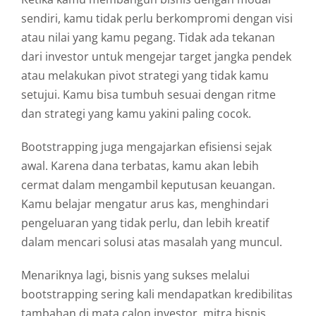
sendiri,
kamu
tidak
perlu
berkompromi
dengan
visi
atau
nilai
yang
kamu
pegang.
Tidak
ada
tekanan
dari
investor
untuk
mengejar
target
jangka
pendek
atau
melakukan
pivot
strategi
yang
tidak
kamu
setujui.
Kamu
bisa
tumbuh
sesuai
dengan
ritme
dan
strategi
yang
kamu
yakini
paling
cocok.
Bootstrapping
juga
mengajarkan
efisiensi
sejak
awal.
Karena
dana
terbatas,
kamu
akan
lebih
cermat
dalam
mengambil
keputusan
keuangan.
Kamu
belajar
mengatur
arus
kas,
menghindari
pengeluaran
yang
tidak
perlu,
dan
lebih
kreatif
dalam
mencari
solusi
atas
masalah
yang
muncul.
Menariknya
lagi,
bisnis
yang
sukses
melalui
bootstrapping
sering
kali
mendapatkan
kredibilitas
tambahan
di
mata
calon
investor,
mitra
bisnis,