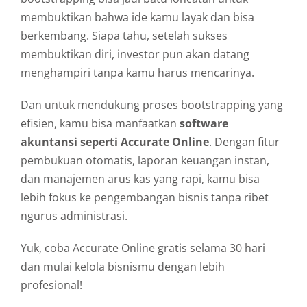
membuktikan
bahwa
ide
kamu
layak
dan
bisa
berkembang.
Siapa
tahu,
setelah
sukses
membuktikan
diri,
investor
pun
akan
datang
menghampiri
tanpa
kamu
harus
mencarinya.
Dan
untuk
mendukung
proses
bootstrapping
yang
efisien,
kamu
bisa
manfaatkan
software
akuntansi
seperti
Accurate
Online
.
Dengan
fitur
pembukuan
otomatis,
laporan
keuangan
instan,
dan
manajemen
arus
kas
yang
rapi,
kamu
bisa
lebih
fokus
ke
pengembangan
bisnis
tanpa
ribet
ngurus
administrasi.
Yuk,
coba
Accurate
Online
gratis
selama
30
hari
dan
mulai
kelola
bisnismu
dengan
lebih
profesional!