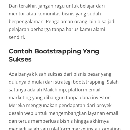
Dan
terakhir,
jangan
ragu
untuk
belajar
dari
mentor
atau
komunitas
bisnis
yang
sudah
berpengalaman.
Pengalaman
orang
lain
bisa
jadi
pelajaran
berharga
tanpa
harus
kamu
alami
sendiri.
Contoh
Bootstrapping
Yang
Sukses
Ada
banyak
kisah
sukses
dari
bisnis
besar
yang
dulunya
dimulai
dari
strategi
bootstrapping.
Salah
satunya
adalah
Mailchimp,
platform
email
marketing
yang
dibangun
tanpa
dana
investor.
Mereka
menggunakan
pendapatan
dari
proyek
desain
web
untuk
mengembangkan
layanan
email
dan
terus
memperluas
bisnis
hingga
akhirnya
menjadi
salah
satu
platform
marketing
automation