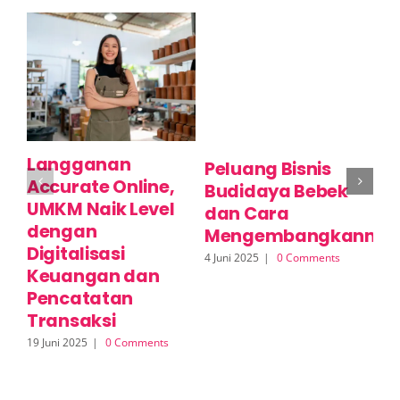
Langganan
C
Peluang Bisnis
Accurate Online,
U
Budidaya Bebek
UMKM Naik Level
P
dan Cara
dengan
L
Mengembangkannya
Digitalisasi
A
4 Juni 2025
|
0 Comments
Keuangan dan
S
Pencatatan
2 J
Transaksi
19 Juni 2025
|
0 Comments