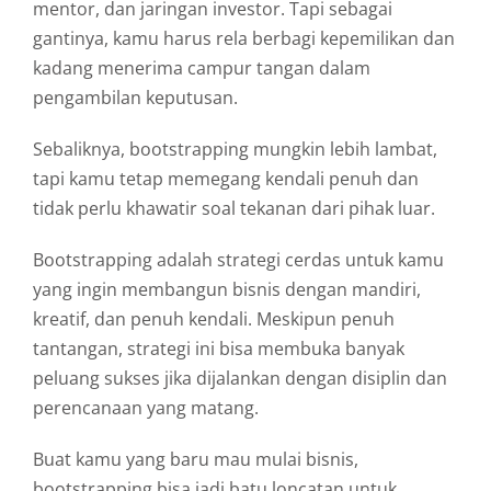
mentor,
dan
jaringan
investor.
Tapi
sebagai
gantinya,
kamu
harus
rela
berbagi
kepemilikan
dan
kadang
menerima
campur
tangan
dalam
pengambilan
keputusan.
Sebaliknya,
bootstrapping
mungkin
lebih
lambat,
tapi
kamu
tetap
memegang
kendali
penuh
dan
tidak
perlu
khawatir
soal
tekanan
dari
pihak
luar.
Bootstrapping
adalah
strategi
cerdas
untuk
kamu
yang
ingin
membangun
bisnis
dengan
mandiri,
kreatif,
dan
penuh
kendali.
Meskipun
penuh
tantangan,
strategi
ini
bisa
membuka
banyak
peluang
sukses
jika
dijalankan
dengan
disiplin
dan
perencanaan
yang
matang.
Buat
kamu
yang
baru
mau
mulai
bisnis,
bootstrapping
bisa
jadi
batu
loncatan
untuk