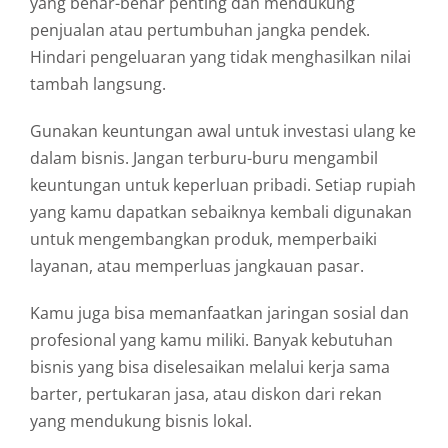
yang
benar-
benar
penting
dan
mendukung
penjualan
atau
pertumbuhan
jangka
pendek.
Hindari
pengeluaran
yang
tidak
menghasilkan
nilai
tambah
langsung.
Gunakan
keuntungan
awal
untuk
investasi
ulang
ke
dalam
bisnis.
Jangan
terburu-
buru
mengambil
keuntungan
untuk
keperluan
pribadi.
Setiap
rupiah
yang
kamu
dapatkan
sebaiknya
kembali
digunakan
untuk
mengembangkan
produk,
memperbaiki
layanan,
atau
memperluas
jangkauan
pasar.
Kamu
juga
bisa
memanfaatkan
jaringan
sosial
dan
profesional
yang
kamu
miliki.
Banyak
kebutuhan
bisnis
yang
bisa
diselesaikan
melalui
kerja
sama
barter,
pertukaran
jasa,
atau
diskon
dari
rekan
yang
mendukung
bisnis
lokal.