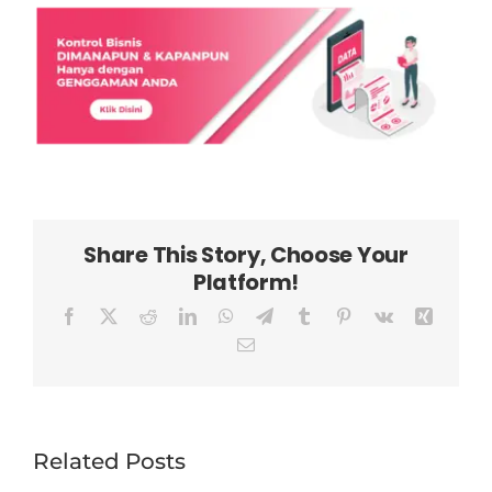
Share This Story, Choose Your
Platform!
Facebook
X
Reddit
LinkedIn
WhatsApp
Telegram
Tumblr
Pinterest
Vk
Xing
Email
Related Posts