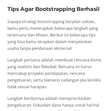
Tips
Agar
Bootstrapping
Berhasil
Supaya
strategi
bootstrapping
berjalan
sukses,
kamu
perlu
menerapkan
beberapa
langkah
yang
terencana
dan
efisien.
Berikut
ini
beberapa
tips
yang
bisa
kamu
terapkan
dalam
menjalankan
usaha
tanpa
pendanaan
eksternal:
Langkah
pertama
adalah
membuat
rencana
bisnis
yang
realistis
dan
fleksibel.
Rencana
ini
harus
mencakup
proyeksi
pendapatan,
rencana
pengeluaran,
serta
skenario
cadangan
jika
kondisi
tidak
sesuai
harapan.
Langkah
berikutnya
adalah
memprioritaskan
pengeluaran.
Fokuskan
dana
hanya
untuk
hal-
hal