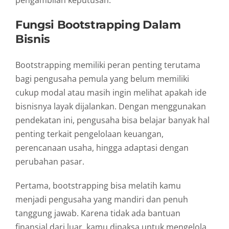
pengambilan
keputusan.
Fungsi
Bootstrapping
Dalam
Bisnis
Bootstrapping
memiliki
peran
penting
terutama
bagi
pengusaha
pemula
yang
belum
memiliki
cukup
modal
atau
masih
ingin
melihat
apakah
ide
bisnisnya
layak
dijalankan.
Dengan
menggunakan
pendekatan
ini,
pengusaha
bisa
belajar
banyak
hal
penting
terkait
pengelolaan
keuangan,
perencanaan
usaha,
hingga
adaptasi
dengan
perubahan
pasar.
Pertama,
bootstrapping
bisa
melatih
kamu
menjadi
pengusaha
yang
mandiri
dan
penuh
tanggung
jawab.
Karena
tidak
ada
bantuan
finansial
dari
luar,
kamu
dipaksa
untuk
mengelola