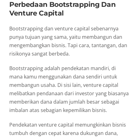
Perbedaan
Bootstrapping
Dan
Venture
Capital
Bootstrapping
dan
venture
capital
sebenarnya
punya
tujuan
yang
sama,
yaitu
membangun
dan
mengembangkan
bisnis.
Tapi
cara,
tantangan,
dan
risikonya
sangat
berbeda.
Bootstrapping
adalah
pendekatan
mandiri,
di
mana
kamu
menggunakan
dana
sendiri
untuk
membangun
usaha.
Di
sisi
lain,
venture
capital
melibatkan
pendanaan
dari
investor
yang
biasanya
memberikan
dana
dalam
jumlah
besar
sebagai
imbalan
atas
sebagian
kepemilikan
bisnis.
Pendekatan
venture
capital
memungkinkan
bisnis
tumbuh
dengan
cepat
karena
dukungan
dana,