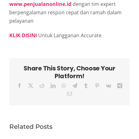
www.penjualanonline.id
dengan tim expert
berpengalaman respon cepat dan ramah dalam
pelayanan
KLIK DISINI
Untuk Langganan Accurate
Share This Story, Choose Your
Platform!
Facebook
X
Reddit
LinkedIn
WhatsApp
Telegram
Tumblr
Pinterest
Vk
Xing
Email
Related Posts