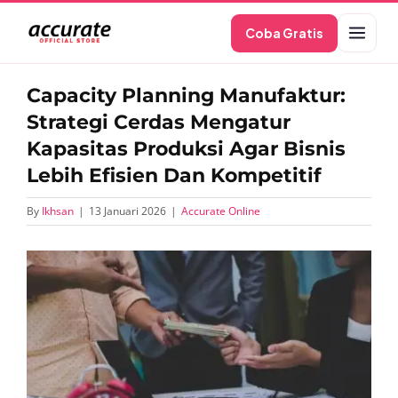
Skip
Coba Gratis
to
content
Capacity Planning Manufaktur:
Strategi Cerdas Mengatur
Kapasitas Produksi Agar Bisnis
Lebih Efisien Dan Kompetitif
By
Ikhsan
|
13 Januari 2026
|
Accurate Online
View
Larger
Image