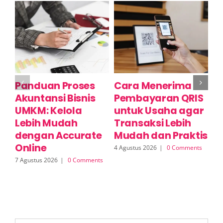
Panduan Proses
Cara Menerima
A
Akuntansi Bisnis
Pembayaran QRIS
D
UMKM: Kelola
untuk Usaha agar
Y
Lebih Mudah
Transaksi Lebih
D
dengan Accurate
Mudah dan Praktis
E
Online
I
4 Agustus 2026
|
0 Comments
7 Agustus 2026
|
0 Comments
3 A