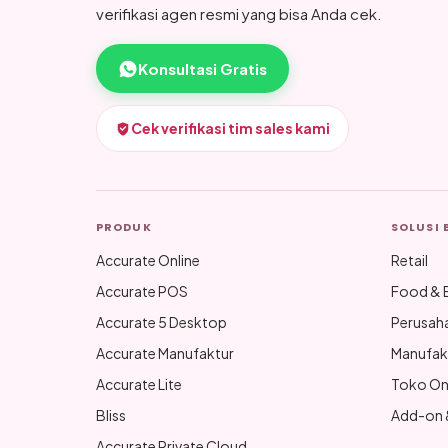
verifikasi agen resmi yang bisa Anda cek.
Konsultasi Gratis
Cek verifikasi tim sales kami
PRODUK
SOLUSI 
Accurate Online
Retail
Accurate POS
Food & 
Accurate 5 Desktop
Perusah
Accurate Manufaktur
Manufak
Accurate Lite
Toko On
Bliss
Add-on &
Accurate Private Cloud