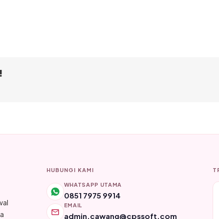
!
HUBUNGI KAMI
T
WHATSAPP UTAMA
0851 7975 9914
wal
EMAIL
ya
admin.cawang@cpssoft.com