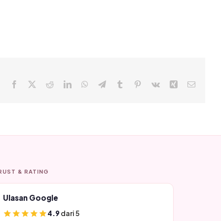
Facebook
X
Reddit
LinkedIn
WhatsApp
Telegram
Tumblr
Pinterest
Vk
Xing
Email
RUST & RATING
Ulasan Google
4.9
dari 5