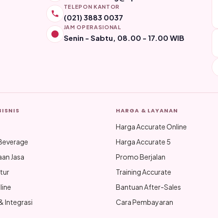
TELEPON KANTOR
(021) 3883 0037
JAM OPERASIONAL
Senin - Sabtu, 08.00 - 17.00 WIB
BISNIS
HARGA & LAYANAN
Harga Accurate Online
Beverage
Harga Accurate 5
aan Jasa
Promo Berjalan
tur
Training Accurate
line
Bantuan After-Sales
 Integrasi
Cara Pembayaran