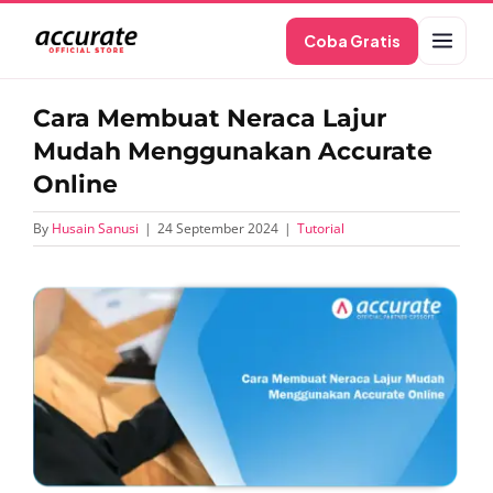
Skip
Coba Gratis
to
content
Cara Membuat Neraca Lajur
Mudah Menggunakan Accurate
Online
By
Husain Sanusi
|
24 September 2024
|
Tutorial
View
Larger
Image