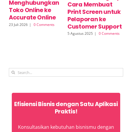
Menghubungkan
P
Cara Membuat
Toko Online ke
M
Print Screen untuk
Accurate Online
O
Pelaporan ke
23 Juli 2026
|
0 Comments
17 
Customer Support
5 Agustus 2025
|
0 Comments
Search
for:
Efisiensi Bisnis dengan Satu Aplikasi
Praktis!
Konsultasikan kebutuhan bisnismu dengan