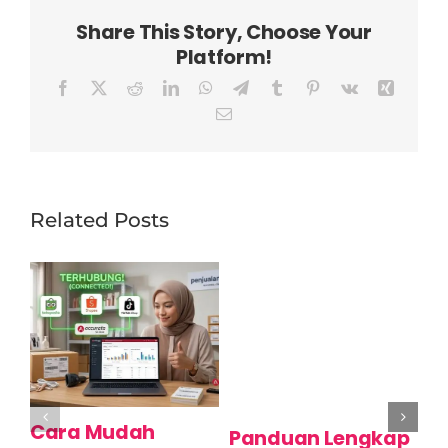
Share This Story, Choose Your
Platform!
Facebook
X
Reddit
LinkedIn
WhatsApp
Telegram
Tumblr
Pinterest
Vk
Xing
Email
Related Posts
Cara Mudah
C
Panduan Lengkap