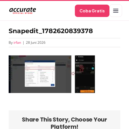
Skip
Coba Gratis
to
content
Snapedit_1782620839378
By
irfan
|
28 Juni 2026
Share This Story, Choose Your
Platform!