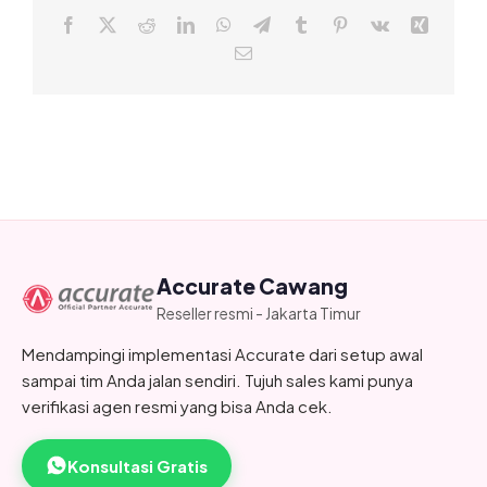
Facebook
X
Reddit
LinkedIn
WhatsApp
Telegram
Tumblr
Pinterest
Vk
Xing
Email
Accurate Cawang
Reseller resmi - Jakarta Timur
Mendampingi implementasi Accurate dari setup awal
sampai tim Anda jalan sendiri. Tujuh sales kami punya
verifikasi agen resmi yang bisa Anda cek.
Konsultasi Gratis