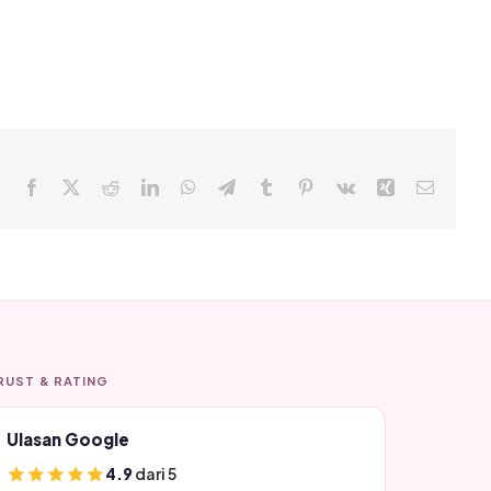
Facebook
X
Reddit
LinkedIn
WhatsApp
Telegram
Tumblr
Pinterest
Vk
Xing
Email
RUST & RATING
Ulasan Google
4.9
dari 5