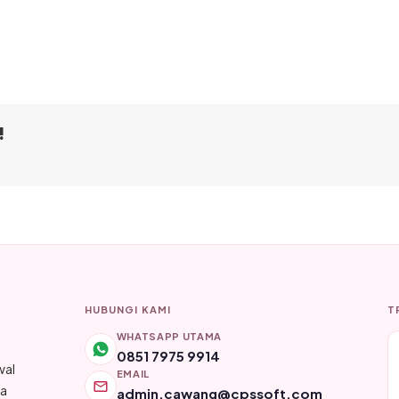
!
HUBUNGI KAMI
T
WHATSAPP UTAMA
0851 7975 9914
wal
EMAIL
ya
admin.cawang@cpssoft.com