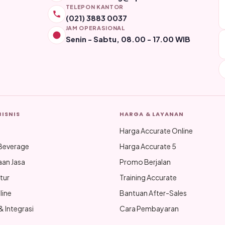
TELEPON KANTOR
(021) 3883 0037
JAM OPERASIONAL
Senin - Sabtu, 08.00 - 17.00 WIB
BISNIS
HARGA & LAYANAN
Harga Accurate Online
Beverage
Harga Accurate 5
aan Jasa
Promo Berjalan
tur
Training Accurate
line
Bantuan After-Sales
 Integrasi
Cara Pembayaran