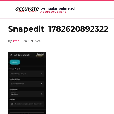
Skip
penjualanonline.id
to
Accurate Cawang
content
Snapedit_1782620892322
By
irfan
|
28 Juni 2026