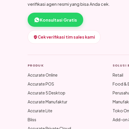
verifikasi agen resmi yang bisa Anda cek.
Konsultasi Gratis
Cek verifikasi tim sales kami
PRODUK
SOLUSI 
Accurate Online
Retail
Accurate POS
Food & 
Accurate 5 Desktop
Perusah
Accurate Manufaktur
Manufak
Accurate Lite
Toko On
Bliss
Add-on &
Accurate Private Cloud