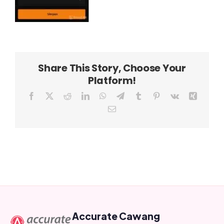
Share This Story, Choose Your
Platform!
Facebook
X
Reddit
LinkedIn
WhatsApp
Telegram
Tumblr
Pinterest
Vk
Xing
Email
Accurate Cawang