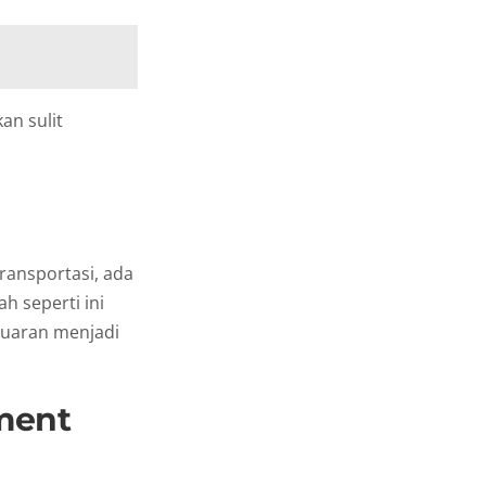
an sulit
transportasi, ada
h seperti ini
luaran menjadi
ment