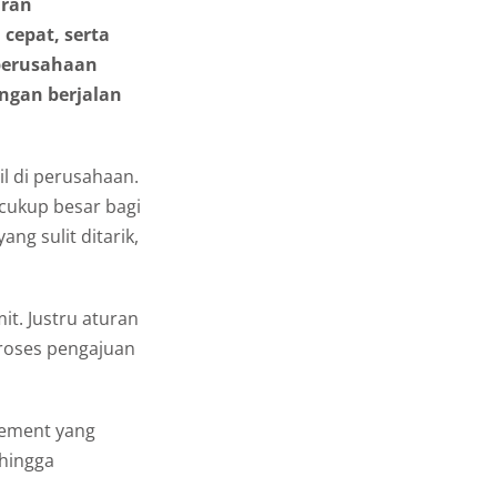
aran
cepat, serta
perusahaan
ngan berjalan
l di perusahaan.
 cukup besar bagi
ang sulit ditarik,
it. Justru aturan
proses pengajuan
sement yang
 hingga