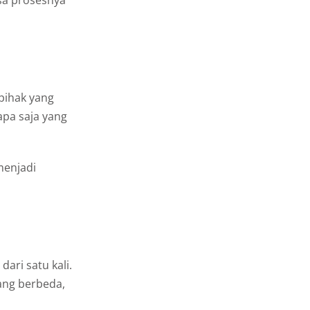
sa prosesnya
pihak yang
apa saja yang
menjadi
dari satu kali.
ang berbeda,