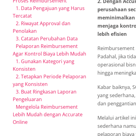
Proses Reimbursement
2. Dengan Accu
1. Data Pengajuan yang Harus
perusahaan sec
Tercatat
meminimalkan r
2. Riwayat Approval dan
menjaga kontro
Penolakan
lebih efisien
3. Catatan Perubahan Data
Pelaporan Reimbursement
Reimbursement a
Agar Kontrol Biaya Lebih Mudah
Padahal, jika ti
1. Gunakan Kategori yang
operasional bisni
Konsisten
hingga meningkat
2. Tetapkan Periode Pelaporan
yang Konsisten
Kabar baiknya, S
3. Buat Ringkasan Laporan
yang sederhana, 
Pengeluaran
dan penggantian
Mengelola Reimbursement
Lebih Mudah dengan Accurate
Melalui artikel
Online
sederhana namun e
pelaporan biaya 