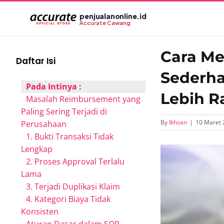
Skip
penjualanonline.id
to
Accurate Cawang
content
Cara M
Daftar Isi
Sederha
Pada Intinya :
Lebih R
Masalah Reimbursement yang
Paling Sering Terjadi di
By
Ikhsan
|
10 Maret 
Perusahaan
1. Bukti Transaksi Tidak
Lengkap
View
2. Proses Approval Terlalu
Larger
Lama
Image
3. Terjadi Duplikasi Klaim
4. Kategori Biaya Tidak
Konsisten