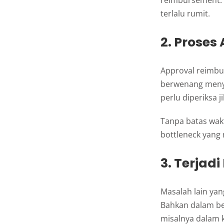
reimbursement. 
terlalu rumit.
2. Proses
Approval reimbu
berwenang menyet
perlu diperiksa j
Tanpa batas wakt
bottleneck yang
3. Terjad
Masalah lain yang
Bahkan dalam beb
misalnya dalam k