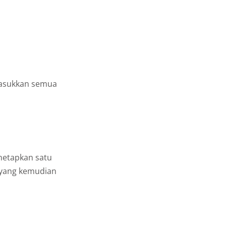
emasukkan semua
n
netapkan satu
l yang kemudian