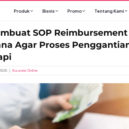
Produk
Bisnis
Promo
Tentang Kami
embuat SOP Reimbursement
na Agar Proses Penggantian
api
2026
|
Accurate Online