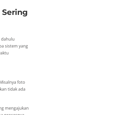
 Sering
 dahulu
pa sistem yang
waktu
Misalnya foto
hkan tidak ada
yang mengajukan