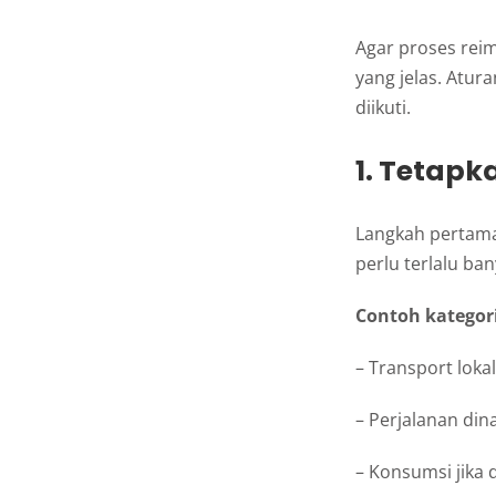
Agar proses rei
yang jelas. Atu
diikuti.
1. Tetapk
Langkah pertama 
perlu terlalu b
Contoh kategori
– Transport lokal 
– Perjalanan dina
– Konsumsi jika