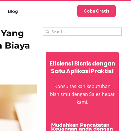
Blog
Coba Gratis
Search
 Yang
for:
 Biaya
Efisiensi Bisnis dengan
Satu Aplikasi Praktis!
Konsultasikan kebutuhan
bisnismu dengan Sales hebat
kami.