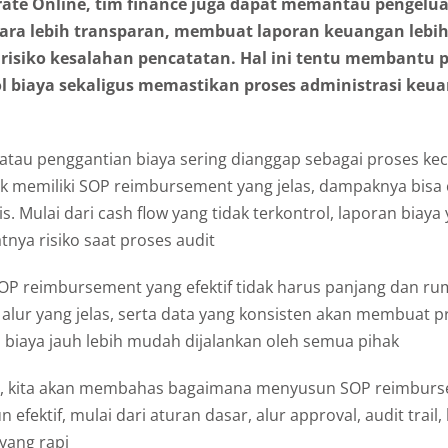
rate Online, tim finance juga dapat memantau pengelu
ara lebih transparan, membuat laporan keuangan lebih 
isiko kesalahan pencatatan. Hal ini tentu membantu 
l biaya sekaligus memastikan proses administrasi keua
tau penggantian biaya sering dianggap sebagai proses keci
dak memiliki SOP reimbursement yang jelas, dampaknya bisa
s. Mulai dari cash flow yang tidak terkontrol, laporan biaya y
nya risiko saat proses audit
OP reimbursement yang efektif tidak harus panjang dan rum
alur yang jelas, serta data yang konsisten akan membuat 
 biaya jauh lebih mudah dijalankan oleh semua pihak
 ini, kita akan membahas bagaimana menyusun SOP reimbur
fektif, mulai dari aturan dasar, alur approval, audit trail,
yang rapi