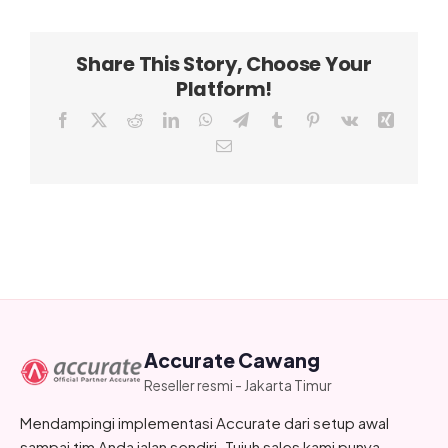
Share This Story, Choose Your
Platform!
Facebook
X
Reddit
LinkedIn
WhatsApp
Telegram
Tumblr
Pinterest
Vk
Xing
Email
Accurate Cawang
Reseller resmi - Jakarta Timur
Mendampingi implementasi Accurate dari setup awal
sampai tim Anda jalan sendiri. Tujuh sales kami punya