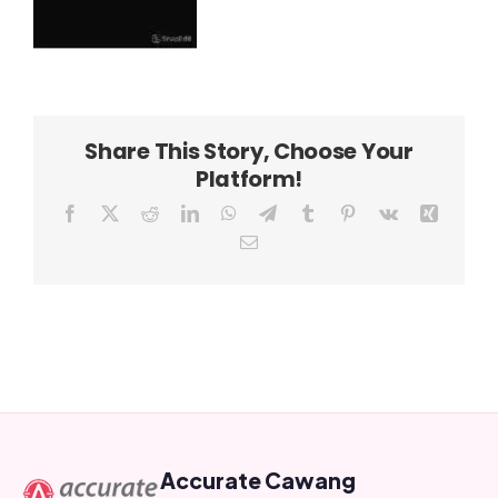
Share This Story, Choose Your
Platform!
Facebook
X
Reddit
LinkedIn
WhatsApp
Telegram
Tumblr
Pinterest
Vk
Xing
Email
Accurate Cawang