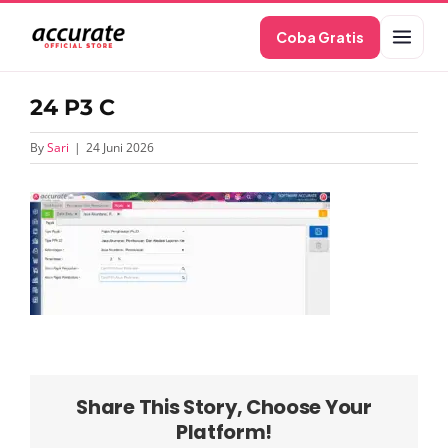
Skip
Coba Gratis
to
content
24 P3 C
By
Sari
|
24 Juni 2026
Share This Story, Choose Your
Platform!