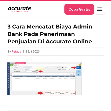
Skip
Coba Gratis
to
content
3 Cara Mencatat Biaya Admin
Bank Pada Penerimaan
Penjualan Di Accurate Online
By
Refatia
|
8 Juli 2026