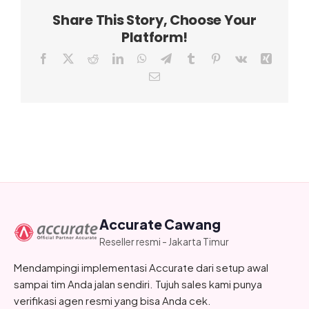
Share This Story, Choose Your
Platform!
Facebook
X
Reddit
LinkedIn
WhatsApp
Telegram
Tumblr
Pinterest
Vk
Xing
Email
Accurate Cawang
Reseller resmi - Jakarta Timur
Mendampingi implementasi Accurate dari setup awal
sampai tim Anda jalan sendiri. Tujuh sales kami punya
verifikasi agen resmi yang bisa Anda cek.