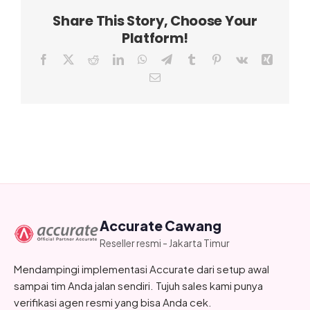
Share This Story, Choose Your
Platform!
Facebook
X
Reddit
LinkedIn
WhatsApp
Telegram
Tumblr
Pinterest
Vk
Xing
Email
Accurate Cawang
Reseller resmi - Jakarta Timur
Mendampingi implementasi Accurate dari setup awal
sampai tim Anda jalan sendiri. Tujuh sales kami punya
verifikasi agen resmi yang bisa Anda cek.