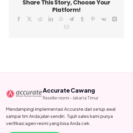
Share This Story, Choose Your
Platform!
Facebook
X
Reddit
LinkedIn
WhatsApp
Telegram
Tumblr
Pinterest
Vk
Xing
Email
Accurate Cawang
Reseller resmi - Jakarta Timur
Mendampingi implementasi Accurate dari setup awal
sampai tim Anda jalan sendiri. Tujuh sales kami punya
verifikasi agen resmi yang bisa Anda cek.