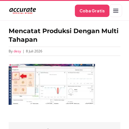
Skip
Coba Gratis
to
content
Mencatat Produksi Dengan Multi
Tahapan
By
desy
|
8 Juli 2026