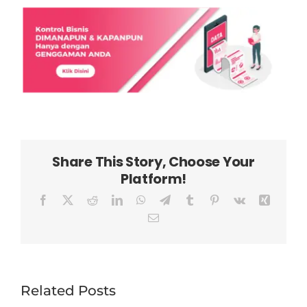
Share This Story, Choose Your
Platform!
Facebook
X
Reddit
LinkedIn
WhatsApp
Telegram
Tumblr
Pinterest
Vk
Xing
Email
Related Posts