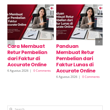
Cara Membuat
Panduan
C
Retur Pembelian
Membuat Retur
R
dari Faktur di
Pembelian dari
S
Accurate Online
Faktur Lunas di
A
Accurate Online
6 Agustus 2026
|
0 Comments
6 A
6 Agustus 2026
|
0 Comments
Search