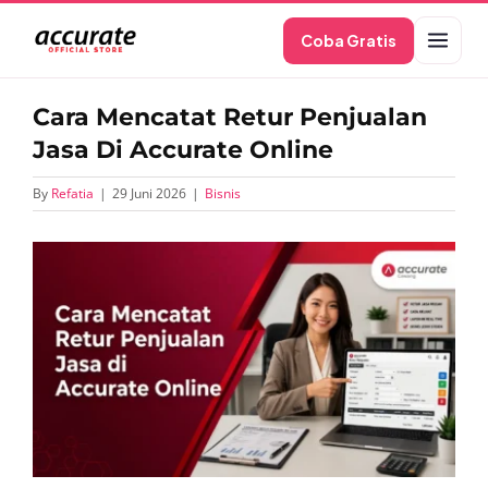
Skip
Coba Gratis
to
content
Cara Mencatat Retur Penjualan
Jasa Di Accurate Online
By
Refatia
|
29 Juni 2026
|
Bisnis
View
Larger
Image