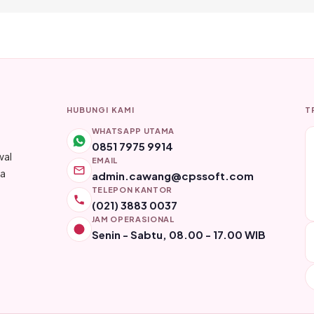
HUBUNGI KAMI
T
WHATSAPP UTAMA
0851 7975 9914
wal
EMAIL
ya
admin.cawang@cpssoft.com
TELEPON KANTOR
(021) 3883 0037
JAM OPERASIONAL
Senin - Sabtu, 08.00 - 17.00 WIB