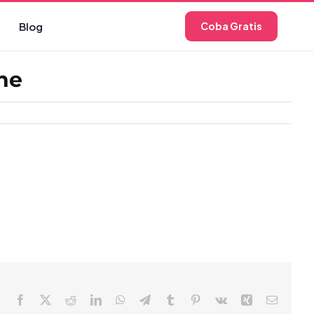
Blog
Coba Gratis
ne
Facebook
X
Reddit
LinkedIn
WhatsApp
Telegram
Tumblr
Pinterest
Vk
Xing
Email