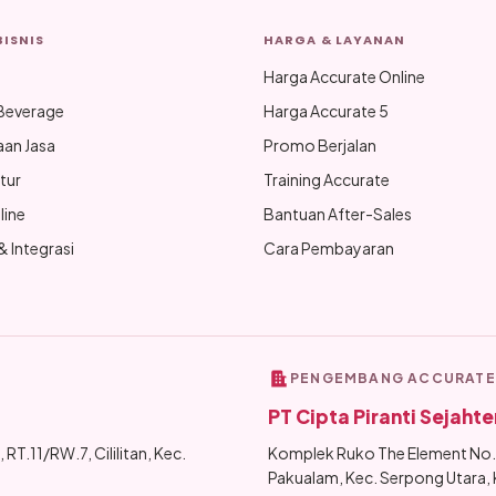
BISNIS
HARGA & LAYANAN
Harga Accurate Online
Beverage
Harga Accurate 5
aan Jasa
Promo Berjalan
tur
Training Accurate
line
Bantuan After-Sales
 Integrasi
Cara Pembayaran
PENGEMBANG ACCURATE
PT Cipta Piranti Sejahte
 RT.11/RW.7, Cililitan, Kec.
Komplek Ruko The Element No.B
Pakualam, Kec. Serpong Utara,