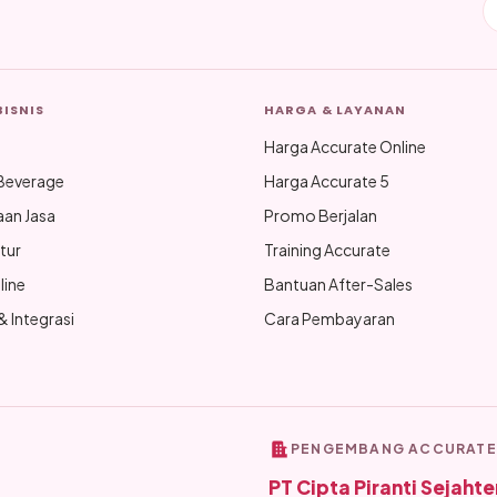
BISNIS
HARGA & LAYANAN
Harga Accurate Online
Beverage
Harga Accurate 5
aan Jasa
Promo Berjalan
tur
Training Accurate
line
Bantuan After-Sales
 Integrasi
Cara Pembayaran
PENGEMBANG ACCURATE
PT Cipta Piranti Sejahte