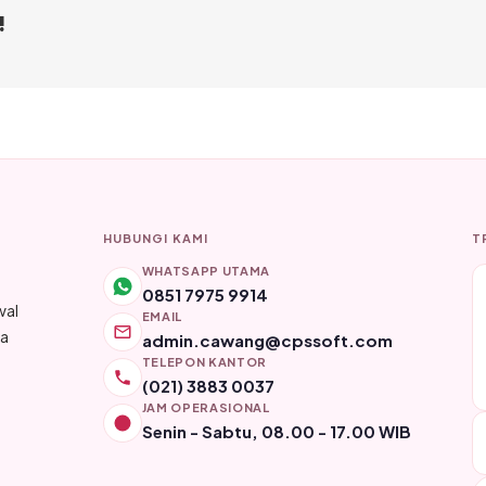
!
HUBUNGI KAMI
T
WHATSAPP UTAMA
0851 7975 9914
wal
EMAIL
ya
admin.cawang@cpssoft.com
TELEPON KANTOR
(021) 3883 0037
JAM OPERASIONAL
Senin - Sabtu, 08.00 - 17.00 WIB