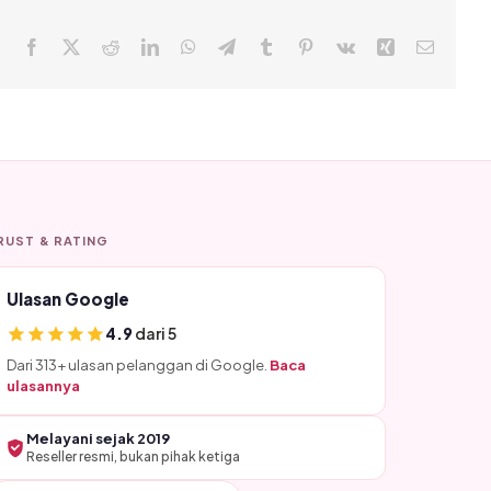
Facebook
X
Reddit
LinkedIn
WhatsApp
Telegram
Tumblr
Pinterest
Vk
Xing
Email
RUST & RATING
Ulasan Google
4.9
dari 5
Dari 313+ ulasan pelanggan di Google.
Baca
ulasannya
Melayani sejak 2019
Reseller resmi, bukan pihak ketiga