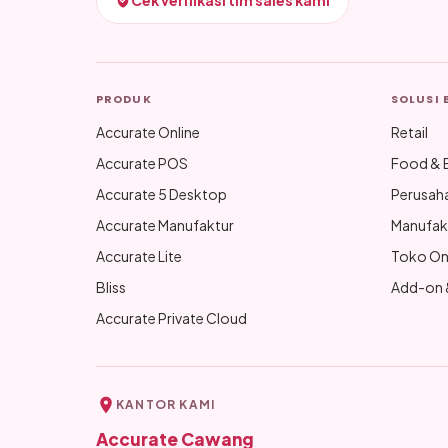
Cek verifikasi tim sales kami
PRODUK
SOLUSI 
Accurate Online
Retail
Accurate POS
Food & 
Accurate 5 Desktop
Perusah
Accurate Manufaktur
Manufak
Accurate Lite
Toko On
Bliss
Add-on &
Accurate Private Cloud
KANTOR KAMI
Accurate Cawang