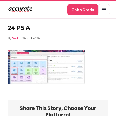
Skip
Coba Gratis
to
content
24 P5 A
By
Sari
|
26 Juni 2026
Share This Story, Choose Your
Platform!