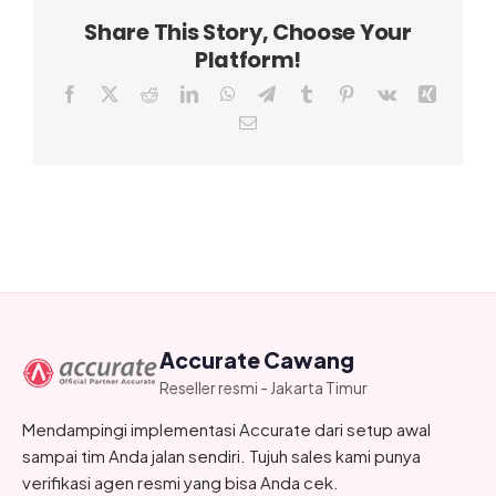
Share This Story, Choose Your
Platform!
Facebook
X
Reddit
LinkedIn
WhatsApp
Telegram
Tumblr
Pinterest
Vk
Xing
Email
Accurate Cawang
Reseller resmi - Jakarta Timur
Mendampingi implementasi Accurate dari setup awal
sampai tim Anda jalan sendiri. Tujuh sales kami punya
verifikasi agen resmi yang bisa Anda cek.