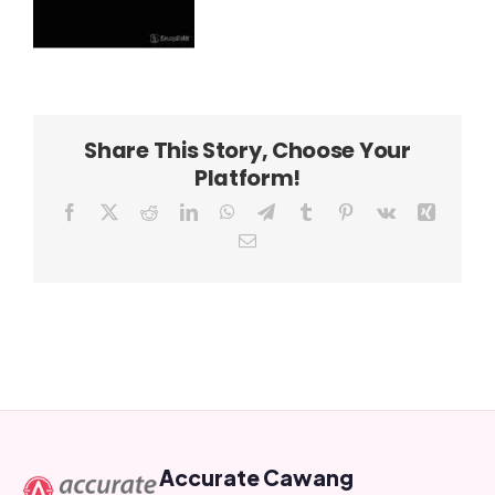
Share This Story, Choose Your
Platform!
Facebook
X
Reddit
LinkedIn
WhatsApp
Telegram
Tumblr
Pinterest
Vk
Xing
Email
Accurate Cawang