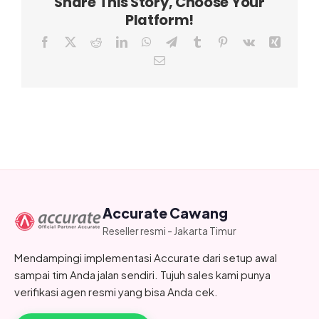
Share This Story, Choose Your
Platform!
Facebook
X
Reddit
LinkedIn
WhatsApp
Telegram
Tumblr
Pinterest
Vk
Xing
Email
Accurate Cawang
Reseller resmi - Jakarta Timur
Mendampingi implementasi Accurate dari setup awal
sampai tim Anda jalan sendiri. Tujuh sales kami punya
verifikasi agen resmi yang bisa Anda cek.