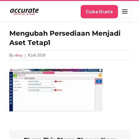
Skip
Coba Gratis
to
content
Mengubah Persediaan Menjadi
Aset Tetap1
By
desy
|
8 Juli 2026