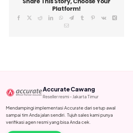
Share This Story, Choose Your
Platform!
Facebook
X
Reddit
LinkedIn
WhatsApp
Telegram
Tumblr
Pinterest
Vk
Xing
Email
Accurate Cawang
Reseller resmi - Jakarta Timur
Mendampingi implementasi Accurate dari setup awal
sampai tim Anda jalan sendiri. Tujuh sales kami punya
verifikasi agen resmi yang bisa Anda cek.