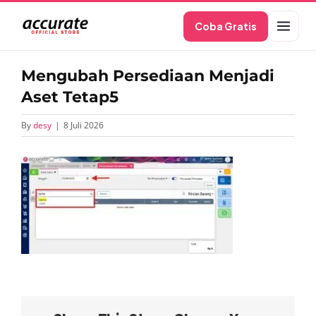
Skip
Coba Gratis
to
content
Mengubah Persediaan Menjadi
Aset Tetap5
By
desy
|
8 Juli 2026