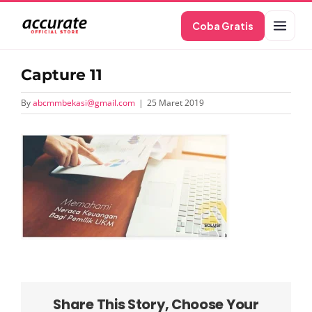
Skip
Coba Gratis
to
content
Capture 11
By
abcmmbekasi@gmail.com
|
25 Maret 2019
Share This Story, Choose Your