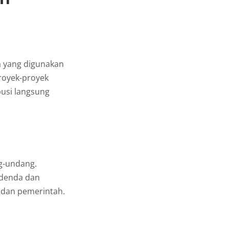
 yang digunakan
royek-proyek
busi langsung
g-undang.
 denda dan
k dan pemerintah.