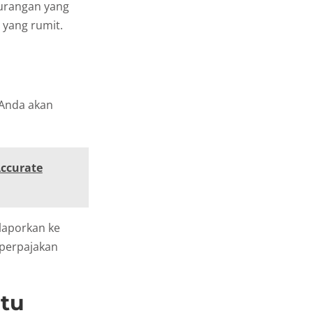
urangan yang
 yang rumit.
 Anda akan
Accurate
laporkan ke
 perpajakan
tu