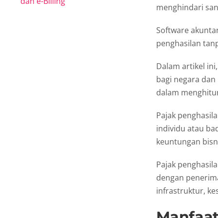
dan e-Billing
menghindari sank
Software akuntan
penghasilan tan
Dalam artikel in
bagi negara dan
dalam menghitun
Pajak penghasila
individu atau ba
keuntungan bisni
Pajak penghasil
dengan penerima
infrastruktur, ke
Manfaat