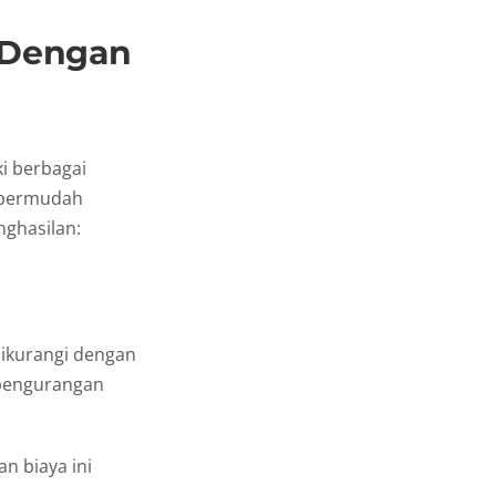
 Dengan
ki berbagai
mpermudah
nghasilan:
dikurangi dengan
u pengurangan
 biaya ini