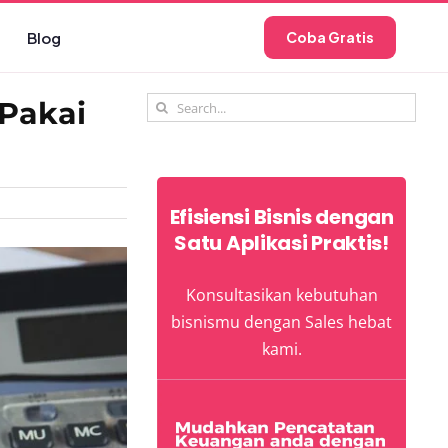
Blog
Coba Gratis
Search
 Pakai
for:
Efisiensi Bisnis dengan
Satu Aplikasi Praktis!
Konsultasikan kebutuhan
bisnismu dengan Sales hebat
kami.