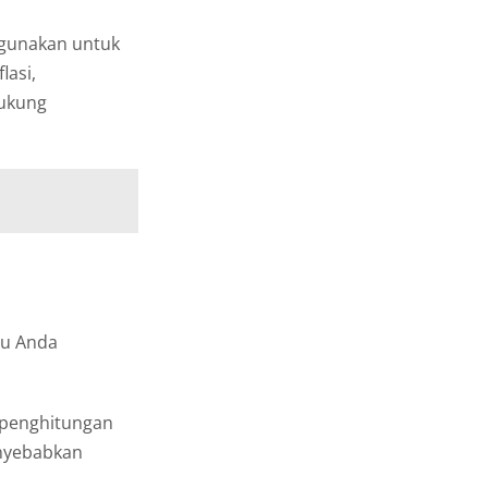
igunakan untuk
lasi,
dukung
tu Anda
penghitungan
enyebabkan