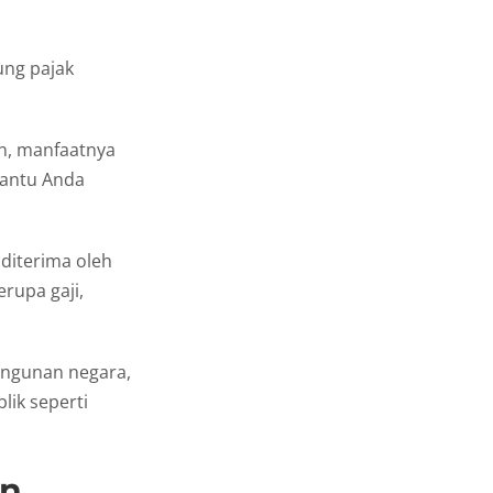
ung pajak
an, manfaatnya
bantu Anda
diterima oleh
rupa gaji,
angunan negara,
ik seperti
an