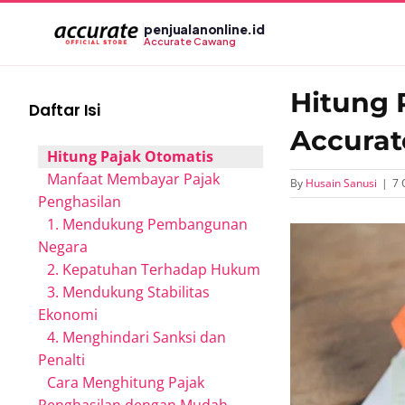
Skip
penjualanonline.id
to
Accurate Cawang
content
Hitung 
Daftar Isi
Accurat
Hitung Pajak Otomatis
Manfaat Membayar Pajak
By
Husain Sanusi
|
7 
Penghasilan
1. Mendukung Pembangunan
View
Negara
Larger
2. Kepatuhan Terhadap Hukum
Image
3. Mendukung Stabilitas
Ekonomi
4. Menghindari Sanksi dan
Penalti
Cara Menghitung Pajak