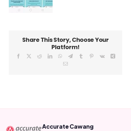
Share This Story, Choose Your
Platform!
Facebook
X
Reddit
LinkedIn
WhatsApp
Telegram
Tumblr
Pinterest
Vk
Xing
Email
Accurate Cawang