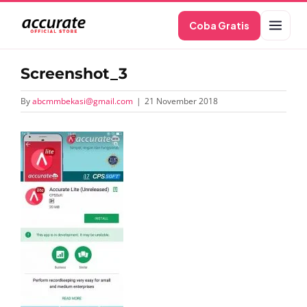
Skip
Coba Gratis
to
content
Screenshot_3
By
abcmmbekasi@gmail.com
|
21 November 2018