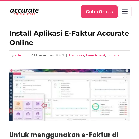
Skip
Coba Gratis
to
content
Install Aplikasi E-Faktur Accurate
Online
By
admin
|
23 Desember 2024
|
Ekonomi
,
Investment
,
Tutorial
View
Larger
Image
Untuk menggunakan e-Faktur di