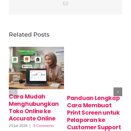
Email
Related Posts
Cara Mudah
C
Panduan Lengkap
Menghubungkan
P
Cara Membuat
Toko Online ke
M
Print Screen untuk
Accurate Online
O
Pelaporan ke
23 Juli 2026
|
0 Comments
17 
Customer Support