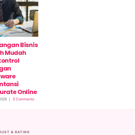
angan Bisnis
Panduan Proses
Cara Mener
ih Mudah
Akuntansi Bisnis
Pembayaran
kontrol
UMKM: Kelola
QRIS untuk
gan
Lebih Mudah
Usaha agar
tware
dengan
Transaksi Le
ntansi
Accurate Online
Mudah dan
urate Online
Praktis
7 Agustus 2026
|
0
Comments
 2026
|
0 Comments
4 Agustus 2026
|
0
Comments
RUST & RATING