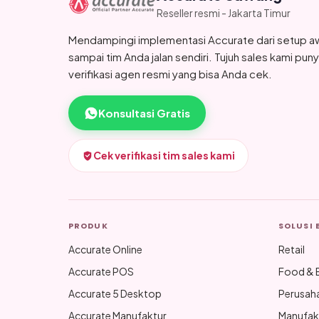
Reseller resmi - Jakarta Timur
Mendampingi implementasi Accurate dari setup a
sampai tim Anda jalan sendiri. Tujuh sales kami pun
verifikasi agen resmi yang bisa Anda cek.
Konsultasi Gratis
Cek verifikasi tim sales kami
PRODUK
SOLUSI 
Accurate Online
Retail
Accurate POS
Food & 
Accurate 5 Desktop
Perusah
Accurate Manufaktur
Manufak