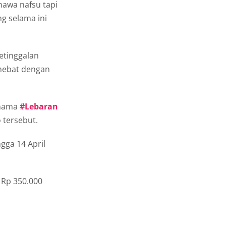
awa nafsu tapi
g selama ini
etinggalan
hebat dengan
rnama
#Lebaran
 tersebut.
gga 14 April
 Rp 350.000