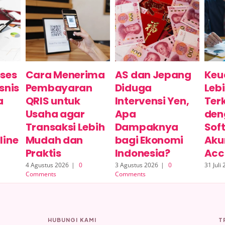
ses
Cara Menerima
AS dan Jepang
Keu
snis
Pembayaran
Diduga
Leb
a
QRIS untuk
Intervensi Yen,
Ter
h
Usaha agar
Apa
den
Transaksi Lebih
Dampaknya
Sof
line
Mudah dan
bagi Ekonomi
Aku
Praktis
Indonesia?
Acc
4 Agustus 2026
|
0
3 Agustus 2026
|
0
31 Juli
Comments
Comments
HUBUNGI KAMI
T