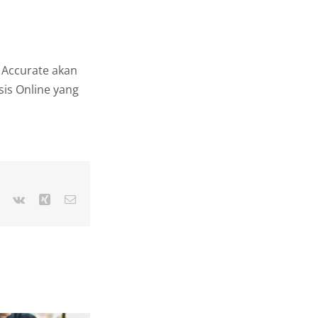
. Accurate akan
is Online yang
r
Pinterest
Vk
Xing
Email