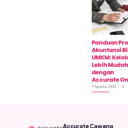
Panduan Pro
Akuntansi Bi
UMKM: Kelol
Lebih Muda
dengan
Accurate On
7 Agustus 2026
|
0
Comments
Accurate Cawang