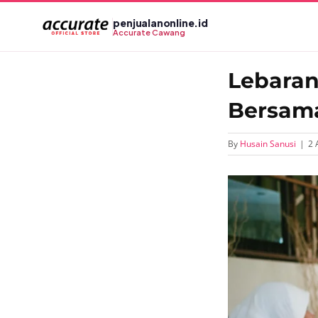
Skip
penjualanonline.id
to
Accurate Cawang
content
Lebaran
Bersama
By
Husain Sanusi
|
2 
View
Larger
Image