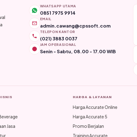
WHATSAPP UTAMA
0851 7975 9914
wal
EMAIL
ya
admin.cawang@cpssoft.com
TELEPON KANTOR
(021) 3883 0037
JAM OPERASIONAL
Senin - Sabtu, 08.00 - 17.00 WIB
BISNIS
HARGA & LAYANAN
Harga Accurate Online
Beverage
Harga Accurate 5
aan Jasa
Promo Berjalan
tur
Training Accurate