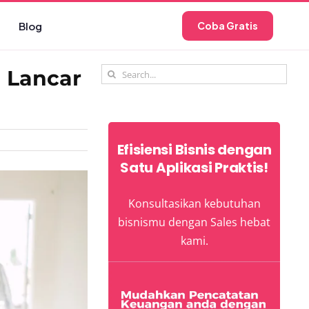
Blog
Coba Gratis
Search
h Lancar
for:
Efisiensi Bisnis dengan
Satu Aplikasi Praktis!
Konsultasikan kebutuhan
bisnismu dengan Sales hebat
kami.