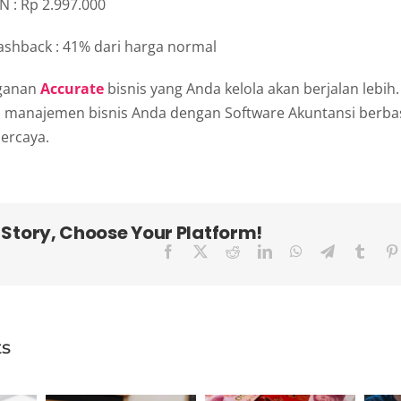
 : Rp 2.997.000
ashback : 41% dari harga normal
ganan
Accurate
bisnis yang Anda kelola akan berjalan lebih
manajemen bisnis Anda dengan Software Akuntansi berbas
ercaya.
 Story, Choose Your Platform!
Facebook
X
Reddit
LinkedIn
WhatsApp
Telegram
Tumbl
ts