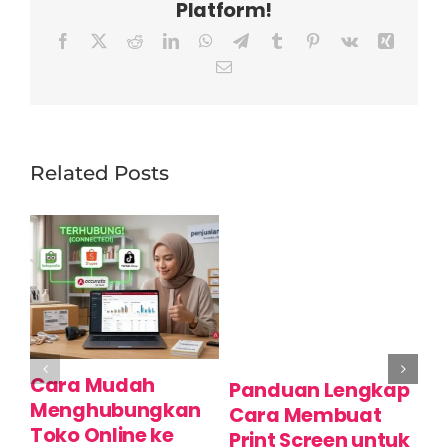
Platform!
Facebook
X
Reddit
LinkedIn
WhatsApp
Telegram
Tumblr
Pinterest
Vk
Xing
Email
Related Posts
Cara Mudah
C
Panduan Lengkap
Menghubungkan
P
Cara Membuat
Toko Online ke
M
Print Screen untuk