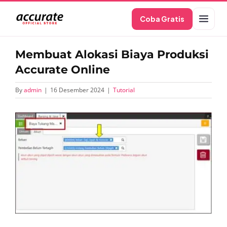
Skip
Coba Gratis
to
content
Membuat Alokasi Biaya Produksi
Accurate Online
By
admin
|
16 Desember 2024
|
Tutorial
View
Larger
Image