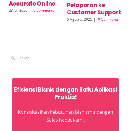
Accurate Online
O
Pelaporan ke
23 Juli 2026
|
0 Comments
17 
Customer Support
5 Agustus 2025
|
0 Comments
Search
for:
Efisiensi Bisnis dengan Satu Aplikasi
Praktis!
Konsultasikan kebutuhan bisnismu dengan
Sales hebat kami.