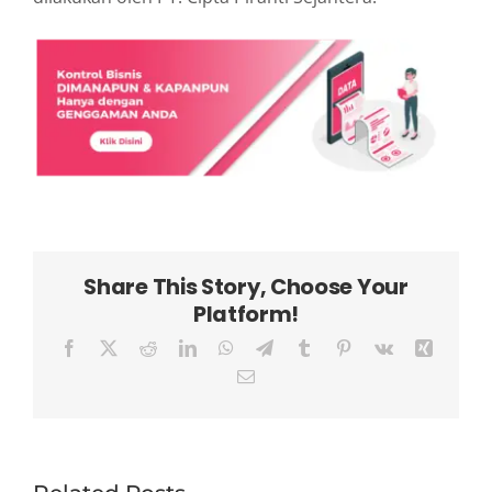
Share This Story, Choose Your
Platform!
Facebook
X
Reddit
LinkedIn
WhatsApp
Telegram
Tumblr
Pinterest
Vk
Xing
Email