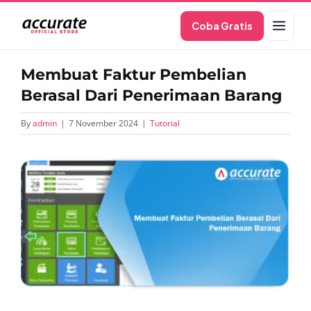
Skip
Coba Gratis
to
content
Membuat Faktur Pembelian
Berasal Dari Penerimaan Barang
By
admin
|
7 November 2024
|
Tutorial
View
Larger
Image