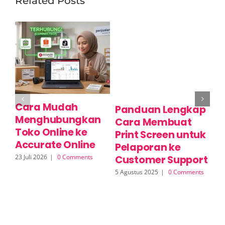
Related Posts
Cara Mudah
C
Panduan Lengkap
Menghubungkan
P
Cara Membuat
Toko Online ke
M
Print Screen untuk
Accurate Online
O
Pelaporan ke
23 Juli 2026
|
0 Comments
17 
Customer Support
5 Agustus 2025
|
0 Comments