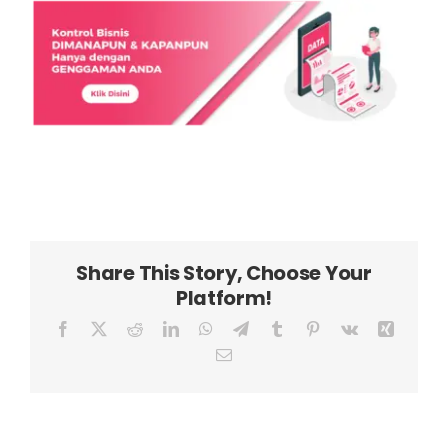
Share This Story, Choose Your
Platform!
Facebook
X
Reddit
LinkedIn
WhatsApp
Telegram
Tumblr
Pinterest
Vk
Xing
Email