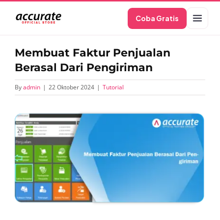
Skip
Coba Gratis
to
content
Membuat Faktur Penjualan
Berasal Dari Pengiriman
By
admin
|
22 Oktober 2024
|
Tutorial
View
Larger
Image