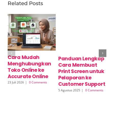
Related Posts
Cara Mudah
C
Panduan Lengkap
Menghubungkan
P
Cara Membuat
Toko Online ke
M
Print Screen untuk
Accurate Online
O
Pelaporan ke
23 Juli 2026
|
0 Comments
17 
Customer Support
5 Agustus 2025
|
0 Comments