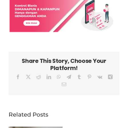
Share This Story, Choose Your
Platform!
Facebook
X
Reddit
LinkedIn
WhatsApp
Telegram
Tumblr
Pinterest
Vk
Xing
Email
Related Posts