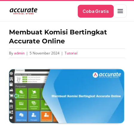
Skip
Coba Gratis
to
content
Membuat Komisi Bertingkat
Accurate Online
By
admin
|
5 November 2024
|
Tutorial
View
Larger
Image