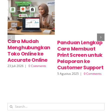
Cara Mudah
C
Panduan Lengkap
Menghubungkan
P
Cara Membuat
Toko Online ke
M
Print Screen untuk
Accurate Online
O
Pelaporan ke
23 Juli 2026
|
0 Comments
17 
Customer Support
5 Agustus 2025
|
0 Comments
Search