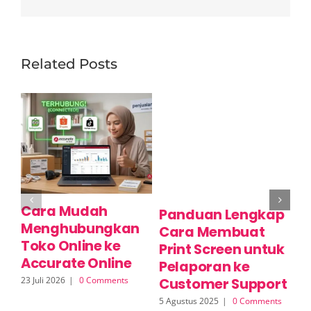
Related Posts
Cara Mudah
C
Panduan Lengkap
Menghubungkan
P
Cara Membuat
Toko Online ke
M
Print Screen untuk
Accurate Online
O
Pelaporan ke
23 Juli 2026
|
0 Comments
17 
Customer Support
5 Agustus 2025
|
0 Comments