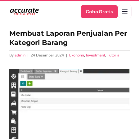
Skip
Coba Gratis
to
content
Membuat Laporan Penjualan Per
Kategori Barang
By
admin
|
24 Desember 2024
|
Ekonomi
,
Investment
,
Tutorial
View
Larger
Image