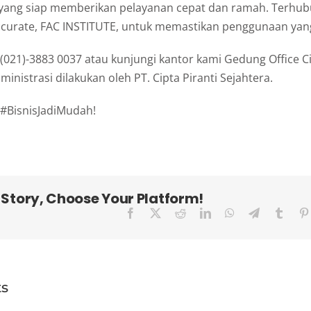
ang siap memberikan pelayanan cepat dan ramah. Terhub
Accurate, FAC INSTITUTE, untuk memastikan penggunaan yan
(021)-3883 0037 atau kunjungi kantor kami Gedung Office Cit
inistrasi dilakukan oleh PT. Cipta Piranti Sejahtera.
#BisnisJadiMudah!
 Story, Choose Your Platform!
Facebook
X
Reddit
LinkedIn
WhatsApp
Telegram
Tumbl
ts