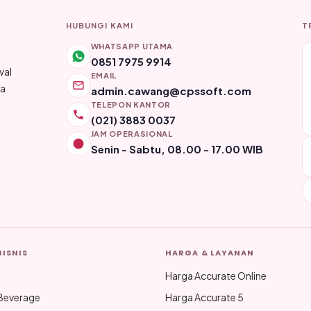
HUBUNGI KAMI
T
WHATSAPP UTAMA
0851 7975 9914
wal
EMAIL
ya
admin.cawang@cpssoft.com
TELEPON KANTOR
(021) 3883 0037
JAM OPERASIONAL
Senin - Sabtu, 08.00 - 17.00 WIB
BISNIS
HARGA & LAYANAN
Harga Accurate Online
Beverage
Harga Accurate 5