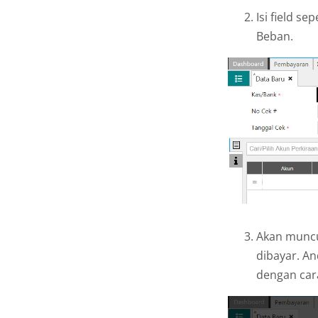
Isi field se
Beban.
Akan muncu
dibayar. A
dengan cara