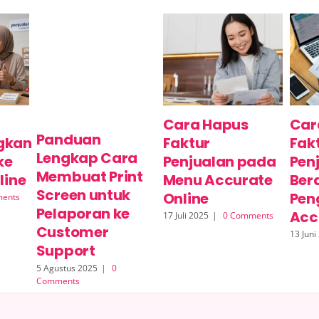
Cara Hapus
Car
Panduan
gkan
Faktur
Fak
Lengkap Cara
ke
Penjualan pada
Pen
Membuat Print
line
Menu Accurate
Bera
Screen untuk
Online
Pen
ents
Pelaporan ke
Acc
17 Juli 2025
|
0 Comments
Customer
13 Juni
Support
5 Agustus 2025
|
0
Comments