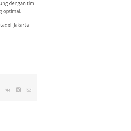
ung dengan tim
g optimal.
adel, Jakarta
r
Pinterest
Vk
Xing
Email