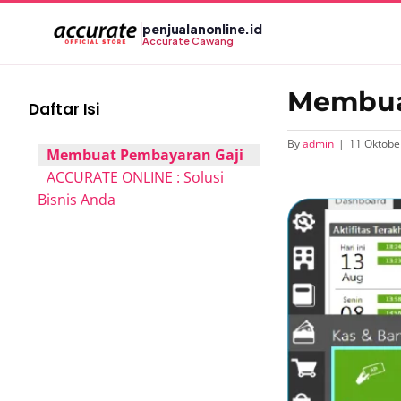
Skip
penjualanonline.id
to
Accurate Cawang
content
Membuat
Daftar Isi
By
admin
|
11 Oktobe
Membuat Pembayaran Gaji
ACCURATE ONLINE : Solusi
View
Bisnis Anda
Larger
Image