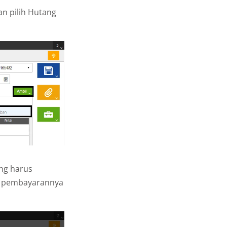
dan pilih Hutang
ng harus
an pembayarannya