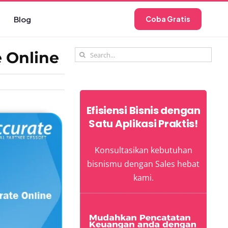
Blog
Coba Gratis
Search
 Online
for:
Efisiensi Bisnis dengan
Satu Aplikasi Praktis!
Konsultasikan kebutuhan
bisnismu dengan Sales hebat
kami.