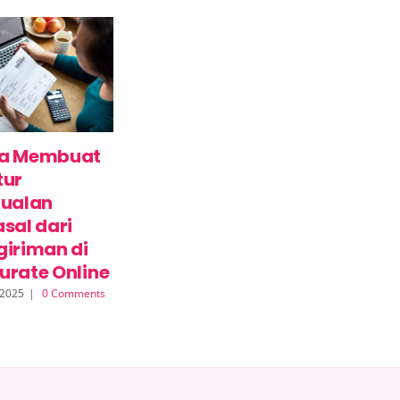
a Membuat
Cara Mudah
Panduan
tur
Menghubungkan
Lengkap Car
jualan
Toko Online ke
Membuat Pri
sal dari
Accurate Online
Screen untuk
giriman di
23 Juli 2026
|
0 Comments
Pelaporan ke
urate Online
Customer
 2025
|
0 Comments
Support
5 Agustus 2025
|
0
Comments