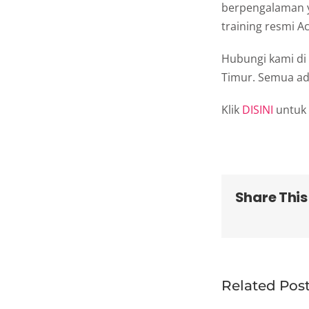
berpengalaman y
training resmi 
Hubungi kami di 
Timur. Semua adm
Klik
DISINI
untuk 
Share This
Related Pos