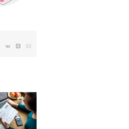
r
Pinterest
Vk
Xing
Email