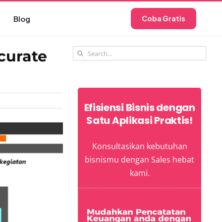
Blog
Coba Gratis
Search
curate
for:
Efisiensi Bisnis dengan
Satu Aplikasi Praktis!
Konsultasikan kebutuhan
bisnismu dengan Sales hebat
kami.