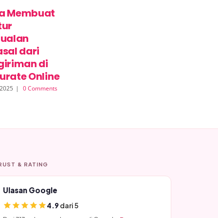
a Membuat
Cara Mudah
Panduan
tur
Menghubungkan
Lengkap Car
jualan
Toko Online ke
Membuat Pri
sal dari
Accurate Online
Screen untuk
giriman di
23 Juli 2026
|
0 Comments
Pelaporan ke
urate Online
Customer
 2025
|
0 Comments
Support
5 Agustus 2025
|
0
Comments
RUST & RATING
Ulasan Google
4.9
dari 5