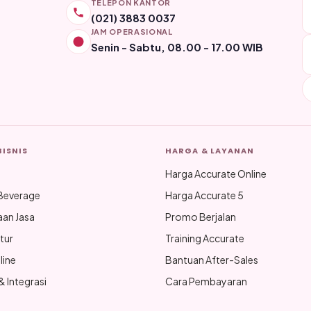
TELEPON KANTOR
(021) 3883 0037
JAM OPERASIONAL
Senin - Sabtu, 08.00 - 17.00 WIB
BISNIS
HARGA & LAYANAN
Harga Accurate Online
Beverage
Harga Accurate 5
aan Jasa
Promo Berjalan
tur
Training Accurate
line
Bantuan After-Sales
 Integrasi
Cara Pembayaran