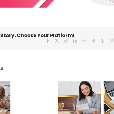
 Story, Choose Your Platform!
Facebook
X
Reddit
LinkedIn
WhatsApp
Telegram
Tumbl
ts