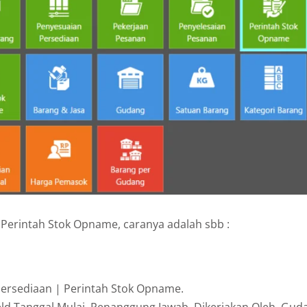
erintah Stok Opname, caranya adalah sbb :
Persediaan | Perintah Stok Opname.
eld Tanggal Mulai, Penanggung Jawab, Dikerjakan Oleh, Gud