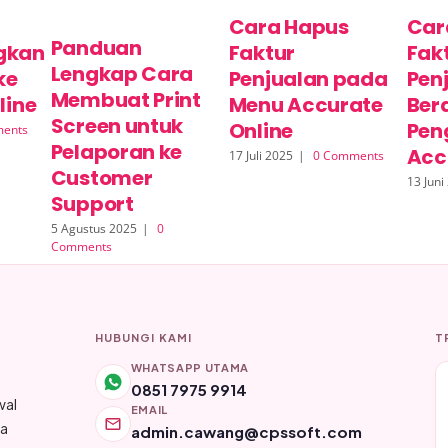
Cara Hapus
Car
Panduan
gkan
Faktur
Fak
Lengkap Cara
ke
Penjualan pada
Pen
Membuat Print
line
Menu Accurate
Bera
Screen untuk
Online
Pen
ents
Pelaporan ke
Acc
17 Juli 2025
|
0 Comments
Customer
13 Juni
Support
5 Agustus 2025
|
0
Comments
HUBUNGI KAMI
T
WHATSAPP UTAMA
0851 7975 9914
wal
EMAIL
ya
admin.cawang@cpssoft.com