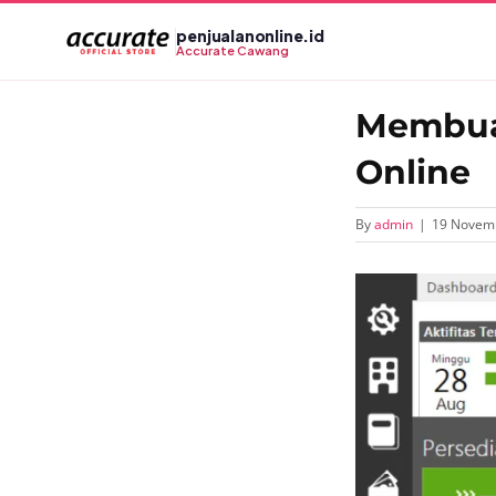
Skip
penjualanonline.id
to
Accurate Cawang
content
Membuat
Online
By
admin
|
19 Novem
View
Larger
Image