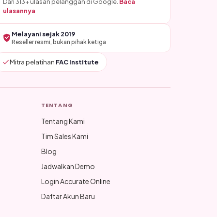
Dari 313+ ulasan pelanggan di Google.
Baca
ulasannya
Melayani sejak 2019
Reseller resmi, bukan pihak ketiga
Mitra pelatihan
FAC Institute
TENTANG
Tentang Kami
Tim Sales Kami
Blog
Jadwalkan Demo
Login Accurate Online
Daftar Akun Baru