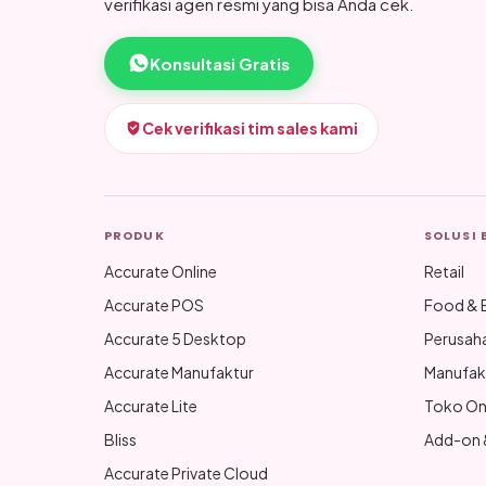
verifikasi agen resmi yang bisa Anda cek.
Konsultasi Gratis
Cek verifikasi tim sales kami
PRODUK
SOLUSI 
Accurate Online
Retail
Accurate POS
Food & 
Accurate 5 Desktop
Perusah
Accurate Manufaktur
Manufak
Accurate Lite
Toko On
Bliss
Add-on &
Accurate Private Cloud