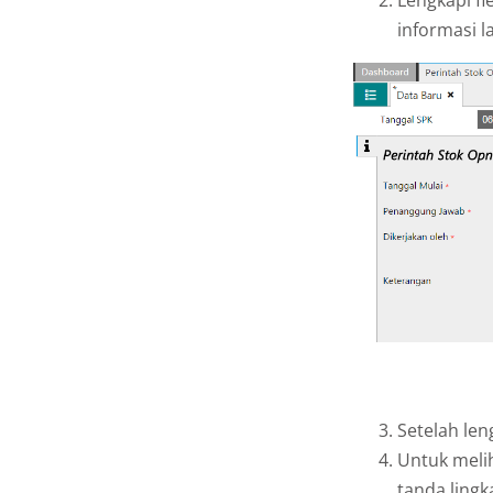
informasi l
Setelah len
Untuk melih
tanda lingk