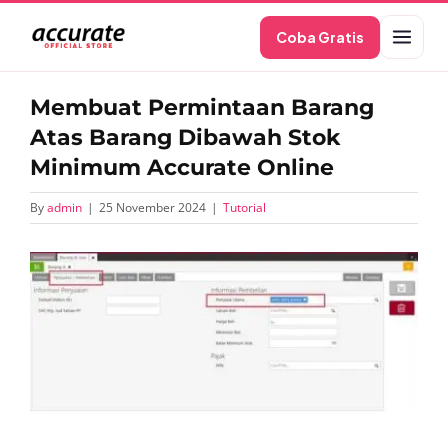
Skip
Coba Gratis
to
content
Membuat Permintaan Barang
Atas Barang Dibawah Stok
Minimum Accurate Online
By
admin
|
25 November 2024
|
Tutorial
View
Larger
Image