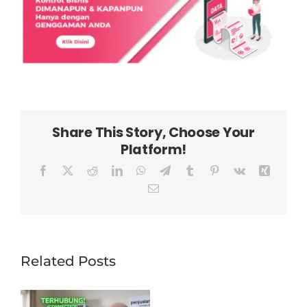
Share This Story, Choose Your
Platform!
Facebook
X
Reddit
LinkedIn
WhatsApp
Telegram
Tumblr
Pinterest
Vk
Xing
Email
Related Posts