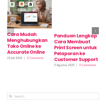
Cara Mudah
C
Panduan Lengkap
Menghubungkan
P
Cara Membuat
Toko Online ke
M
Print Screen untuk
Accurate Online
O
Pelaporan ke
23 Juli 2026
|
0 Comments
17 
Customer Support
5 Agustus 2025
|
0 Comments
Search
for: